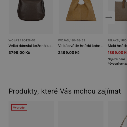
WOJAS / 80428-52
WOJAS / 80469-63
RELAKS / R80
Velká dámská kožená kabelka v čokoládově hnědé barvě
Velká světle hnědá kabelka
3799.00 Kč
2499.00 Kč
1899.00 K
Nejnižší cena
Původní cena
Produkty, které Vás mohou zajímat
Výprodej