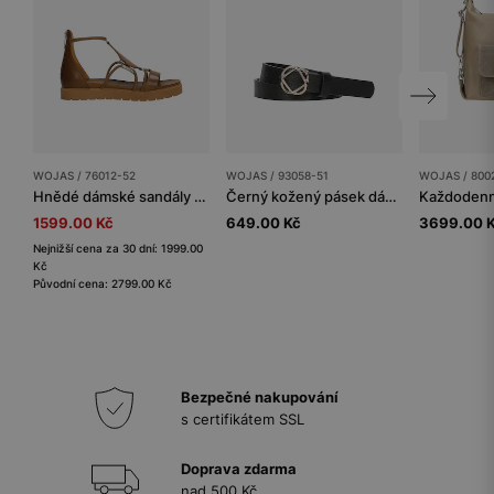
WOJAS / 76012-52
WOJAS / 93058-51
WOJAS / 800
Hnědé dámské sandály z lícové kůže
Černý kožený pásek dámský se zlatou sponou
1599.00 Kč
649.00 Kč
3699.00 
Nejnižší cena za 30 dní: 1999.00
Kč
Původní cena: 2799.00 Kč
Bezpečné nakupování
s certifikátem SSL
Doprava zdarma
nad 500 Kč