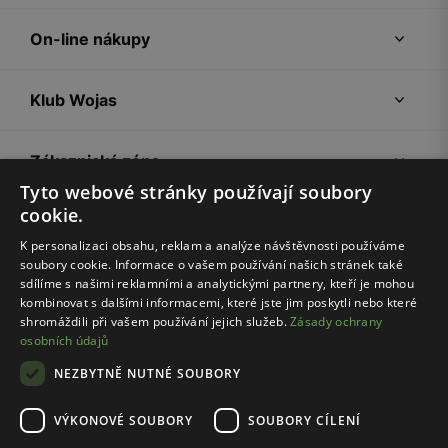
On-line nákupy
Klub Wojas
Zákaznická zóna
Tyto webové stránky používají soubory
cookie.
Společnost Wojas
K personalizaci obsahu, reklam a analýze návštěvnosti používáme
soubory cookie. Informace o vašem používání našich stránek také
Rady
sdílíme s našimi reklamními a analytickými partnery, kteří je mohou
kombinovat s dalšími informacemi, které jste jim poskytli nebo které
shromáždili při vašem používání jejich služeb.
Zásady ochrany
osobních údajů
NEZBYTNĚ NUTNÉ SOUBORY
VÝKONOVÉ SOUBORY
SOUBORY CÍLENÍ