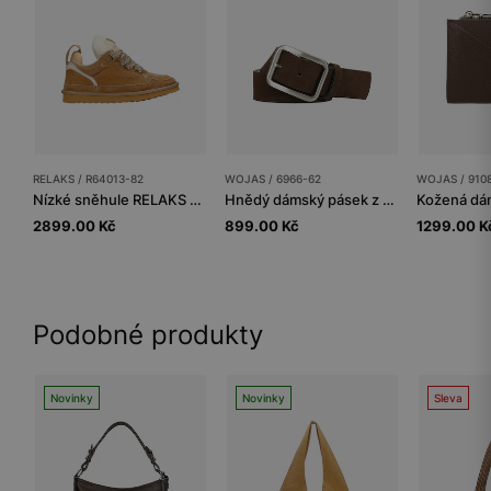
RELAKS / R64013-82
WOJAS / 6966-62
WOJAS / 910
Nízké sněhule RELAKS s podšívkou z ovčí kůže
Hnědý dámský pásek z velurové štípanky
2899.00 Kč
899.00 Kč
1299.00 K
Podobné produkty
Novinky
Novinky
Sleva