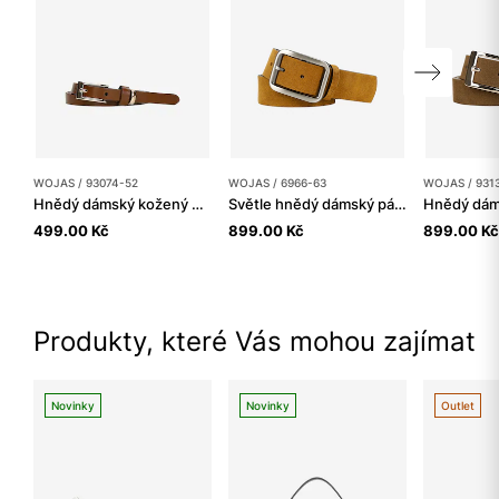
WOJAS / 93074-52
WOJAS / 6966-63
WOJAS / 931
Hnědý dámský kožený opasek
Světle hnědý dámský pásek se stříbrnou přezkou
499.00 Kč
899.00 Kč
899.00 Kč
Produkty, které Vás mohou zajímat
Novinky
Novinky
Outlet