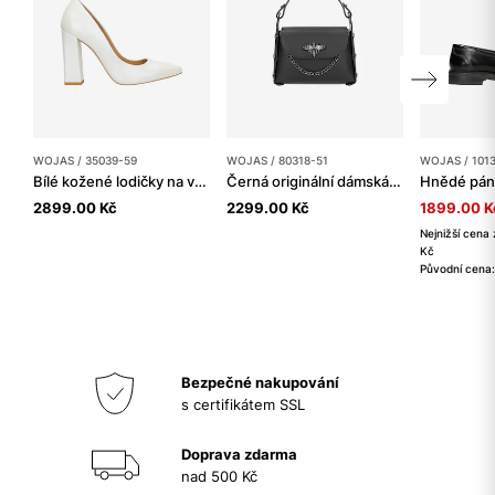
WOJAS / 35039-59
WOJAS / 80318-51
WOJAS / 101
Bílé kožené lodičky na vysokém podpatku s perleťovým leskem
Černá originální dámská večerní kabelka
2899.00 Kč
2299.00 Kč
1899.00 K
Nejnižší cena 
Kč
Původní cena
Bezpečné nakupování
s certifikátem SSL
Doprava zdarma
nad 500 Kč