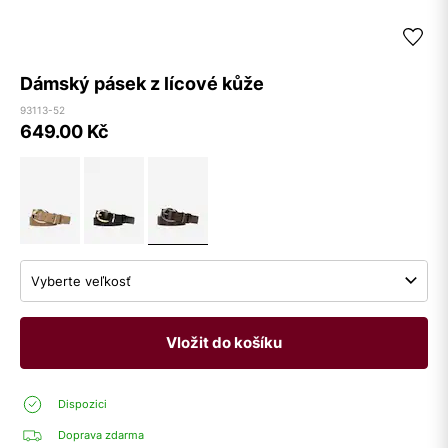
Dámský pásek z lícové kůže
93113-52
649.00
Kč
Vyberte veľkosť
Vložit do košíku
Dispozici
Doprava zdarma