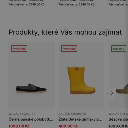
Původní cena: 3699.00 Kč
Původní cena: 2999.00 Kč
Původní cena
Produkty, které Vás mohou zajímat
Výprodej
Výprodej
Novinky
WOJAS / 10259-71
BARTEK / 86699-18
WOJAS / 741
Černé pánské polobotky z kombinované kůže
Žluté dětské gumáky BARTEK 8669918
1099.00 Kč
409.00 Kč
1899.00 K