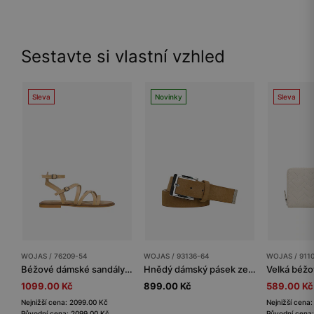
Sestavte si vlastní vzhled
Sleva
Novinky
Sleva
WOJAS / 76209-54
WOJAS / 93136-64
WOJAS / 911
Béžové dámské sandály s tenkými řemínky
Hnědý dámský pásek ze štípenky
1099.00 Kč
899.00 Kč
589.00 Kč
Nejnižší cena: 2099.00 Kč
Nejnižší cena
Původní cena: 2099.00 Kč
Původní cena: