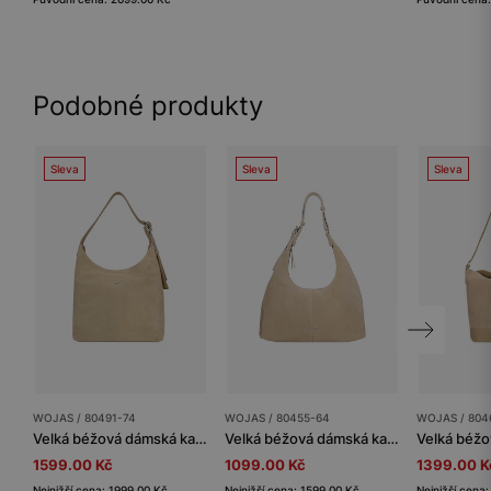
Podobné produkty
Sleva
Sleva
Sleva
WOJAS / 80491-74
WOJAS / 80455-64
WOJAS / 804
Velká béžová dámská kabelka
Velká béžová dámská kabelka hobo
1599.00 Kč
1099.00 Kč
1399.00 K
Nejnižší cena: 1999.00 Kč
Nejnižší cena: 1599.00 Kč
Nejnižší cena