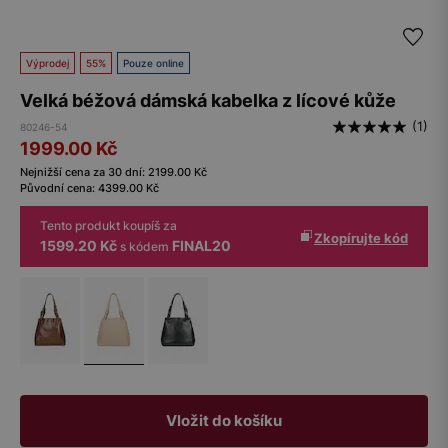
Výprodej
55%
Pouze online
Velká béžová dámská kabelka z lícové kůže
(1)
80246-54
1999.00
Kč
Nejnižší cena za 30 dní:
2199.00
Kč
Původní cena:
4399.00
Kč
Tento produkt koupíš za
Zkopírujte kód
1599.20 Kč
FINAL20
s kódem
Vložit do košíku