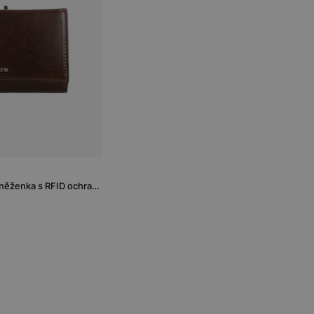
Hnědá kožená dámská peněženka s RFID ochranou