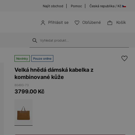
Najít obchod
Pomoc
Česká republika / Kč
Přihlásit se
Obľúbené
Košík
Novinky
Pouze online
Velká hnědá dámská kabelka z
kombinované kůže
80493-73
3799.00
Kč