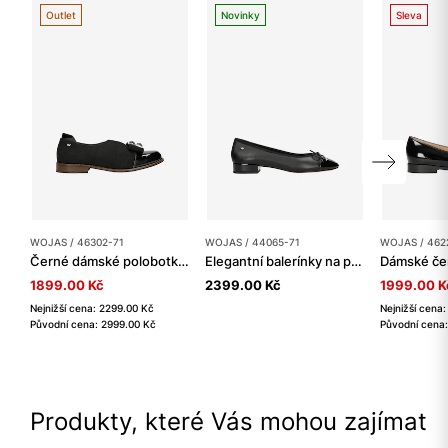
Outlet
Novinky
Sleva
WOJAS / 46302-71
WOJAS / 44065-71
WOJAS / 462
Černé dámské polobotky s ozdobným výřezem a mašlí
Elegantní balerínky na podpatku s lesklou špičkou
1899.00 Kč
2399.00 Kč
1999.00 K
Nejnižší cena: 2299.00 Kč
Nejnižší cena
Původní cena: 2999.00 Kč
Původní cena
Produkty, které Vás mohou zajímat