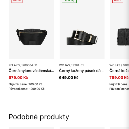
RELAKS / R80304-11
WOJAS / 9961-81
WOJAS / 910
Černá nylonová dámská ledvinka RELAKS
Černý kožený pásek dámský se zlatou přezkou
679.00 Kč
649.00 Kč
769.00 Kč
Nejnižší cena: 769.00 Kč
Nejnižší cena
Původní cena: 1299.00 Kč
Původní cena:
Podobné produkty