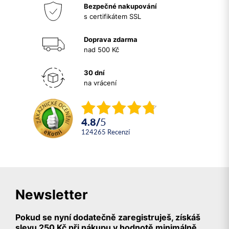
Bezpečné nakupování
s certifikátem SSL
Doprava zdarma
nad 500 Kč
30 dní
na vrácení
4.8
/
5
124265
recenzí
Newsletter
Pokud se nyní dodatečně zaregistruješ, získáš
slevu 250 Kč při nákupu v hodnotě minimálně