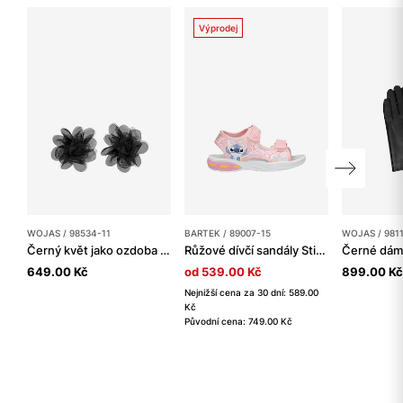
Výprodej
WOJAS / 98534-11
BARTEK / 89007-15
WOJAS / 981
Černý květ jako ozdoba na boty ve formě klipsu
Růžové dívčí sandály Stitch se svítící podrážkou BARTEK 89007-15
649.00 Kč
od 539.00 Kč
899.00 Kč
Nejnižší cena za 30 dní: 589.00
Kč
Původní cena: 749.00 Kč