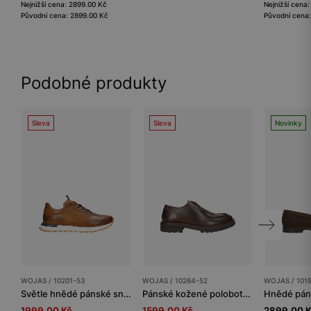
Nejnižší cena: 2899.00 Kč
Nejnižší cena
Původní cena: 2899.00 Kč
Původní cena:
Podobné produkty
Sleva
Sleva
Novinky
WOJAS / 10201-53
WOJAS / 10264-52
WOJAS / 101
Světle hnědé pánské sneakery z lícové kůže
Pánské kožené polobotky s výrazným prošitím na svršku
1999.00 Kč
1599.00 Kč
2899.00 