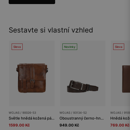
Sestavte si vlastní vzhled
Sleva
Novinky
Sleva
WOJAS / 90026-53
WOJAS / 93134-52
WOJAS / 910
Světle hnědá kožená pánská taška přes rameno
Oboustranný černo-hnědý pánský pásek s otočnou přezkou
1599.00 Kč
949.00 Kč
769.00 Kč