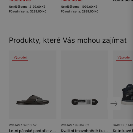
Nejnižší cena: 2199.00 Kč
Nejnižší cena: 1999.00 Kč
Původní cena: 3299.00 Kč
Původní cena: 2899.00 Kč
Produkty, které Vás mohou zajímat
Výprodej
Výprodej
WOJAS / 32010-52
WOJAS / 99504-02
BARTEK / 14
Letní pánské pantofle v tmavě hnědé barvě
Kvalitní tmavohnědé tkaničky Wojas. Univerzální doplněk