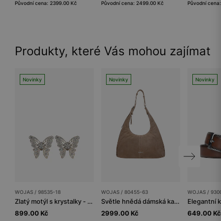
Původní cena: 2399.00 Kč
Původní cena: 2499.00 Kč
Původní cena
Produkty, které Vás mohou zajímat
Novinky
Novinky
Novinky
WOJAS / 98535-18
WOJAS / 80455-63
WOJAS / 930
Zlatý motýl s krystalky - ozdoba na boty
Světle hnědá dámská kabelka hobo
899.00 Kč
2999.00 Kč
649.00 Kč