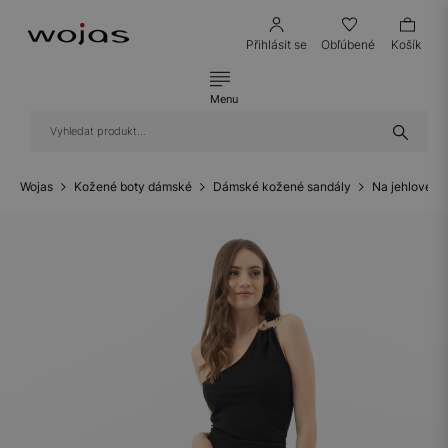
Přihlásit se
Obľúbené
Košík
Menu
Wojas
Kožené boty dámské
Dámské kožené sandály
Na jehlovém 