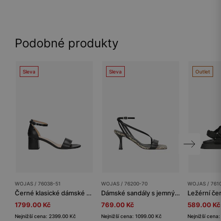
Podobné produkty
Sleva
Sleva
Outlet
WOJAS / 76038-51
WOJAS / 76200-70
WOJAS / 761
Černé klasické dámské sandály na podpatku
Dámské sandály s jemným leopardím vzorem
1799.00 Kč
769.00 Kč
589.00 Kč
Nejnižší cena: 2399.00 Kč
Nejnižší cena: 1099.00 Kč
Nejnižší cena