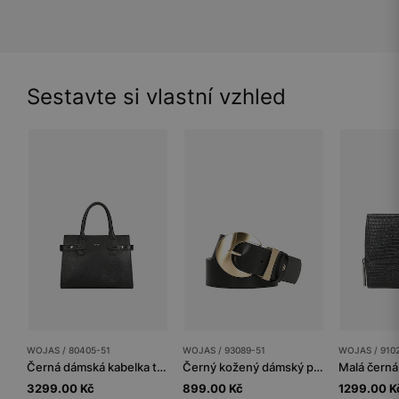
Sestavte si vlastní vzhled
WOJAS / 80405-51
WOJAS / 93089-51
WOJAS / 910
Černá dámská kabelka typu kufřík
Černý kožený dámský pásek se zlatou přezkou
3299.00 Kč
899.00 Kč
1299.00 K