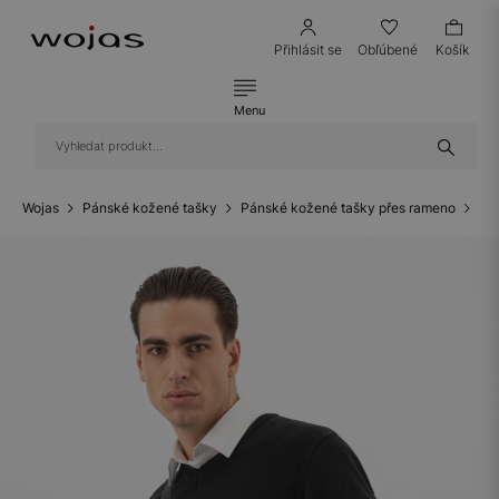
Přihlásit se
Obľúbené
Košík
Menu
Wojas
Pánské kožené tašky
Pánské kožené tašky přes rameno
Ma