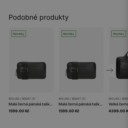
Podobné produkty
Novinky
Novinky
Novinky
WOJAS / 80047-51
WOJAS / 80047-51
WOJAS / 800
Malá černá pánská taška z hladké kůže
Malá černá pánská taška z hladké kůže
1599.00 Kč
1599.00 Kč
4399.00 