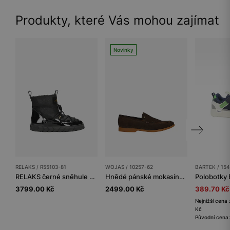
Produkty, které Vás mohou zajímat
Novinky
RELAKS / R55103-81
WOJAS / 10257-62
BARTEK / 15
RELAKS černé sněhule se zlatými detaily
Hnědé pánské mokasíny z velurové štípané kůže
3799.00 Kč
2499.00 Kč
389.70 Kč
Nejnižší cena 
Kč
Původní cena: