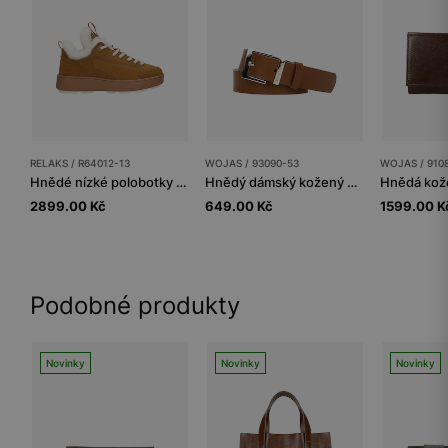
RELAKS / R64012-13
WOJAS / 93090-53
WOJAS / 910
Hnědé nízké polobotky RELAKS
Hnědý dámský kožený pásek s hranatou sponou
2899.00 Kč
649.00 Kč
1599.00 K
Podobné produkty
Novinky
Novinky
Novinky