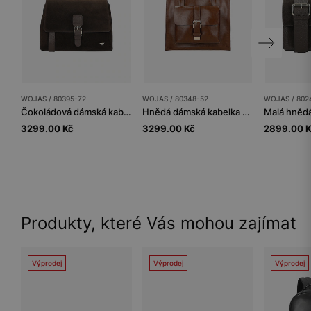
WOJAS / 80395-72
WOJAS / 80348-52
WOJAS / 802
Čokoládová dámská kabelka z kombinovaných kůží
Hnědá dámská kabelka se zlatými detaily
3299.00 Kč
3299.00 Kč
2899.00 
Produkty, které Vás mohou zajímat
Výprodej
Výprodej
Výprodej