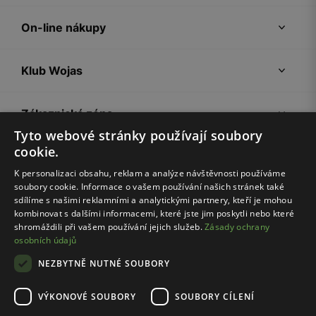
On-line nákupy
Klub Wojas
Zákaznická zóna
Tyto webové stránky používají soubory
cookie.
Společnost Wojas
K personalizaci obsahu, reklam a analýze návštěvnosti používáme
soubory cookie. Informace o vašem používání našich stránek také
Rady
sdílíme s našimi reklamními a analytickými partnery, kteří je mohou
kombinovat s dalšími informacemi, které jste jim poskytli nebo které
shromáždili při vašem používání jejich služeb.
Zásady ochrany
osobních údajů
NEZBYTNĚ NUTNÉ SOUBORY
VÝKONOVÉ SOUBORY
SOUBORY CÍLENÍ