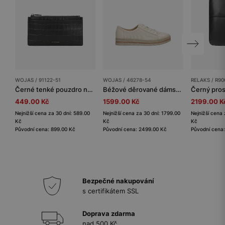
WOJAS / 91122-51
WOJAS / 46278-54
RELAKS / R90
Černé tenké pouzdro na karty a doklady
Béžové děrované dámské polobotky
449.00 Kč
1599.00 Kč
2199.00 K
Nejnižší cena za 30 dní: 589.00
Nejnižší cena za 30 dní: 1799.00
Nejnižší cena 
Kč
Kč
Kč
Původní cena: 899.00 Kč
Původní cena: 2499.00 Kč
Původní cena
Bezpečné nakupování
s certifikátem SSL
Doprava zdarma
nad 500 Kč