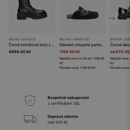
WOJAS / 64153-51
RELAKS / R34015-82
BARTEK / 830
Černé kotníkové boty z pravé kůže s kovovými přezkami a masivní podrážkou
Dámské chlupaté pantofle RELAKS na korkové podrážce
4999.00 Kč
1199.00 Kč
od 679.00
Nejnižší cena za 30 dní: 1599.00
Nejnižší cena 
Kč
Kč
Původní cena: 1799.00 Kč
Původní cena:
Bezpečné nakupování
s certifikátem SSL
Doprava zdarma
nad 500 Kč