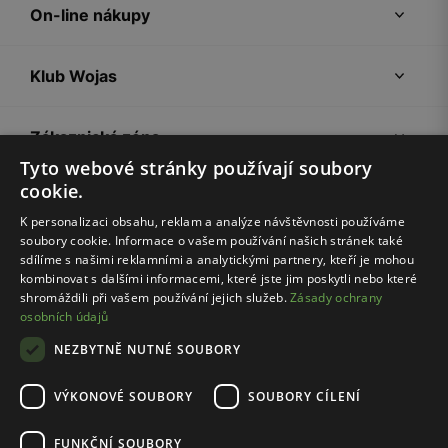
On-line nákupy
Klub Wojas
Zákaznická zóna
Tyto webové stránky používají soubory
cookie.
Společnost Wojas
K personalizaci obsahu, reklam a analýze návštěvnosti používáme
soubory cookie. Informace o vašem používání našich stránek také
Rady
sdílíme s našimi reklamními a analytickými partnery, kteří je mohou
kombinovat s dalšími informacemi, které jste jim poskytli nebo které
shromáždili při vašem používání jejich služeb.
Zásady ochrany
osobních údajů
NEZBYTNĚ NUTNÉ SOUBORY
VÝKONOVÉ SOUBORY
SOUBORY CÍLENÍ
Pravidla e-shopu
Zásady ochrany osobních údajů
FUNKČNÍ SOUBORY