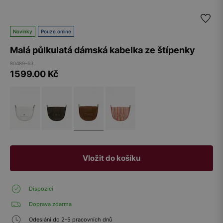
Novinky
Pouze online
Malá půlkulatá dámská kabelka ze štípenky
80489-63
1599.00
Kč
Vložit do košíku
Dispozici
Doprava zdarma
Odeslání do 2-5 pracovních dnů