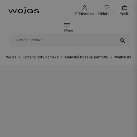
Přihlásit se
Obľúbené
Košík
Menu
Wojas
Kožené boty dámské
Dámské kožené pantofle
Modré dámsk