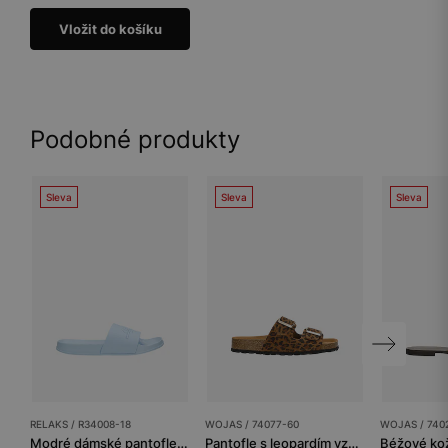
Vložit do košíku
Podobné produkty
Sleva
Sleva
Sleva
RELAKS / R34008-18
WOJAS / 74077-60
WOJAS / 740
Modré dámské pantofle RELAKS s reliéfním logem
Pantofle s leopardím vzorem na korkové podrážce