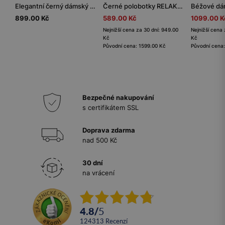
Elegantní černý dámský pásek z kvalitní kůže
Černé polobotky RELAKS na kontrastní podrážce
899.00 Kč
589.00 Kč
1099.00 K
Nejnižší cena za 30 dní: 949.00
Nejnižší cena 
Kč
Kč
Původní cena: 1599.00 Kč
Původní cena
Bezpečné nakupování
s certifikátem SSL
Doprava zdarma
nad 500 Kč
30 dní
na vrácení
4.8
/
5
124313
recenzí