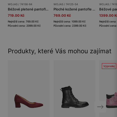
WOJAS / 74156-84
WOJAS / 74125-54
WOJAS / 741
Béžové pletené pantofle pro ženy
Ploché kožené pantofle v béžové barvě se zlatými cvoky
719.00 Kč
769.00 Kč
1399.00 K
Nejnižší cena: 769.00 Kč
Nejnižší cena: 1099.00 Kč
Nejnižší cena
Původní cena: 2099.00 Kč
Původní cena: 2399.00 Kč
Původní cena
Produkty, které Vás mohou zajímat
Výprodej