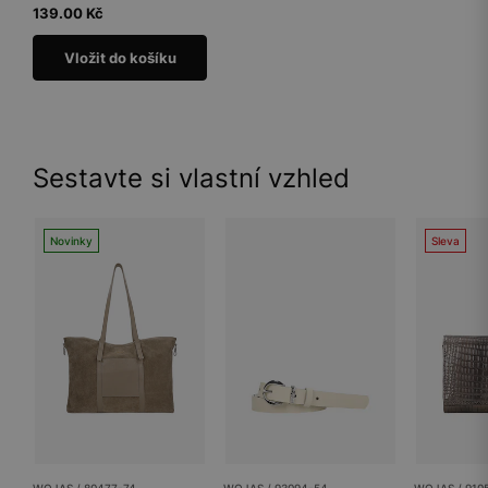
139.00 Kč
Vložit do košíku
Sestavte si vlastní vzhled
Novinky
Sleva
WOJAS / 80477-74
WOJAS / 93094-54
WOJAS / 910