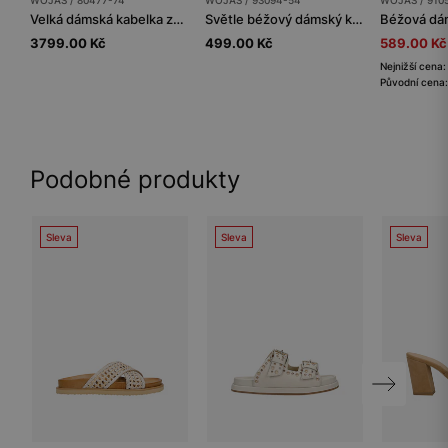
Velká dámská kabelka ze sametové štípenky a lícové kůže
Světle béžový dámský kožený pásek se stříbrnou sponou
3799.00 Kč
499.00 Kč
589.00 Kč
Nejnižší cena
Původní cena:
Podobné produkty
Sleva
Sleva
Sleva