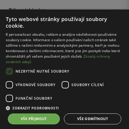
Zákaznická zóna
Tyto webové stránky používají soubory
cookie.
Společnost Wojas
K personalizaci obsahu, reklam a analýze návštěvnosti používáme
soubory cookie. Informace o vašem používání našich stránek také
Rady
sdílíme s našimi reklamními a analytickými partnery, kteří je mohou
kombinovat s dalšími informacemi, které jste jim poskytli nebo které
shromáždili při vašem používání jejich služeb.
Zásady ochrany
osobních údajů
NEZBYTNĚ NUTNÉ SOUBORY
VÝKONOVÉ SOUBORY
SOUBORY CÍLENÍ
Pravidla e-shopu
Zásady ochrany osobních údajů
FUNKČNÍ SOUBORY
Nastavení cookies
ZOBRAZIT PODROBNOSTI
© Wojas 2026
VŠE PŘIJMOUT
VŠE ODMÍTNOUT