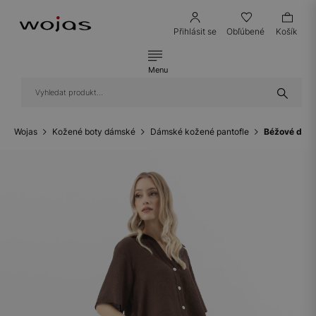
Přihlásit se
Obľúbené
Košík
Menu
Wojas
Kožené boty dámské
Dámské kožené pantofle
Béžové dáms