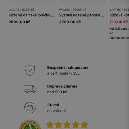
WOJAS / 9296-65
WOJAS / 24086-71
BARTEK / 86
Kožené dámské lodičky na nízkém podpatku v odstínu bordó
Vysoké kožené pánské kotníkové boty se zateplením
2899.00 Kč
3799.00 Kč
719.00 Kč
Nejnižší cena 
Kč
Původní cena:
Bezpečné nakupování
s certifikátem SSL
Doprava zdarma
nad 500 Kč
30 dní
na vrácení