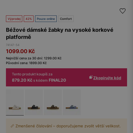
Výprodej
42%
Pouze online
Comfort
Béžové dámské žabky na vysoké korkové
platformě
74147-54
1099.00
Kč
Nejnižší cena za 30 dní:
1299.00
Kč
Původní cena:
1899.00
Kč
Tento produkt koupíš za
Zkopírujte kód
879.20 Kč
FINAL20
s kódem
📏 Zmenšené číslování – doporučujeme zvolit větší velikost.