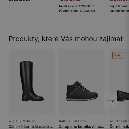
Nejnižší cena: 1799.00 Kč
Nejnižší cena
Původní cena: 1799.00 Kč
Původní cena:
Produkty, které Vás mohou zajímat
Outlet
WOJAS / 71064-51
BARTEK / 8630076
WOJAS / 463
Dámské černé klasické kozačky z hladké kůže
Zateplené kotníkové boty Wojas x Bartek 8630076, pro kluky, tmavě modro-černé