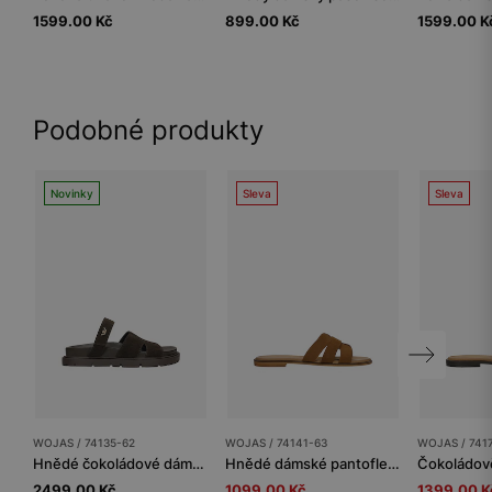
1599.00 Kč
899.00 Kč
1599.00 K
Podobné produkty
Novinky
Sleva
Sleva
WOJAS / 74135-62
WOJAS / 74141-63
WOJAS / 741
Hnědé čokoládové dámské pantofle ze štípenky
Hnědé dámské pantofle ze štípenky
2499.00 Kč
1099.00 Kč
1399.00 K