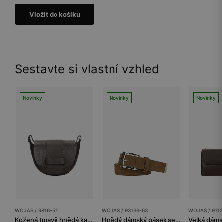
Vložit do košíku
Sestavte si vlastní vzhled
Novinky
Novinky
Novinky
WOJAS / 9816-52
WOJAS / 93136-63
WOJAS / 911
Kožená tmavě hnědá kabelka typu saddle bag
Hnědý dámský pásek se zlatou přezkou