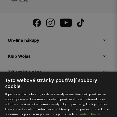
údajov:
rozbal
On-line nákupy
Klub Wojas
Zákaznická zóna
Tyto webové stránky používají soubory
cookie.
Společnost Wojas
K personalizaci obsahu, reklam a analýze návštěvnosti používáme
soubory cookie. Informace o vašem používání našich stránek také
Rady
sdílíme s našimi reklamními a analytickými partnery, kteří je mohou
kombinovat s dalšími informacemi, které jste jim poskytli nebo které
shromáždili při vašem používání jejich služeb.
Zásady ochrany