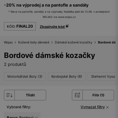
-20% na výprodej a na pantofle a sandály
* Sleva na pantofle, sandály a na výprodej. Nabídka platí do 12.08. v prodejnách
WOJAS i na www.wojas.cz
FINAL20
KÓD:
Zkopírujte kód
Wojas
Kožené boty dámské
Dámské kožené kozačky
Bordové dám
Bordové dámské kozačky
2 produktů
Motorkářské Boty (3)
Kovbojské Boty (8)
Stehenní Vysoké
Třídit
Filtr (1)
Vybrané filtry:
Vymazat filtry
Barva:
Bordový