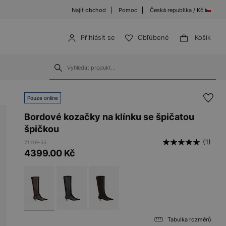
Najít obchod
Pomoc
Česká republika / Kč
Přihlásit se
Obľúbené
Košík
Pouze online
Bordové kozačky na klínku se špičatou
špičkou
(1)
71119-55
4399.00
Kč
Tabulka rozměrů