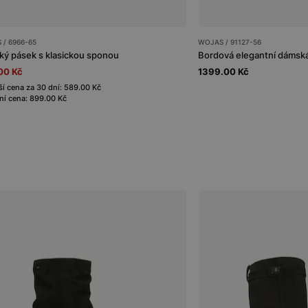
 / 6966-65
WOJAS / 91127-56
ý pásek s klasickou sponou
Bordová elegantní dámsk
00 Kč
1399.00 Kč
ší cena za 30 dní: 589.00 Kč
í cena: 899.00 Kč