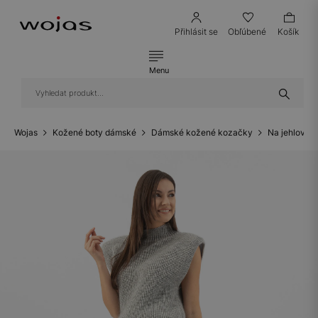
Přihlásit se
Obľúbené
Košík
Menu
Wojas
Kožené boty dámské
Dámské kožené kozačky
Na jehlovém