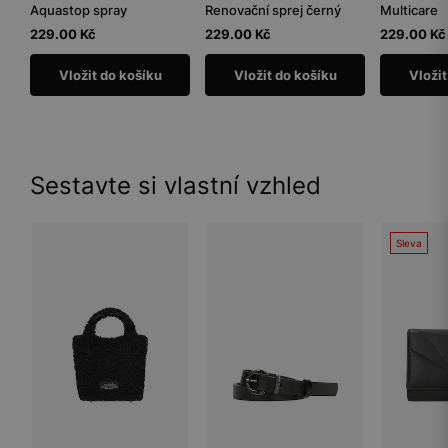
Aquastop spray
Renovační sprej černý
Multicare
229.00 Kč
229.00 Kč
229.00 Kč
Vložit do košíku
Vložit do košíku
Vložit
Sestavte si vlastní vzhled
Sleva