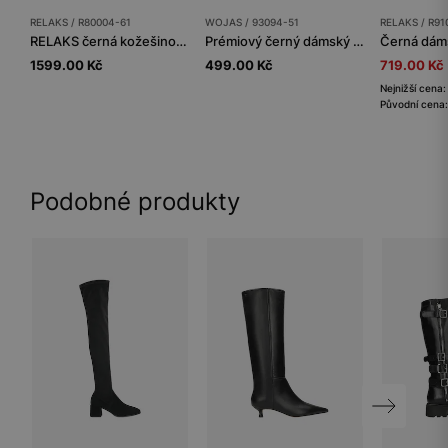
RELAKS / R80004-61
WOJAS / 93094-51
RELAKS / R91
RELAKS černá kožešinová kabelka-kufřík
Prémiový černý dámský opasek z kvalitní hladké kůže
1599.00 Kč
499.00 Kč
719.00 Kč
Nejnižší cena
Původní cena:
Podobné produkty