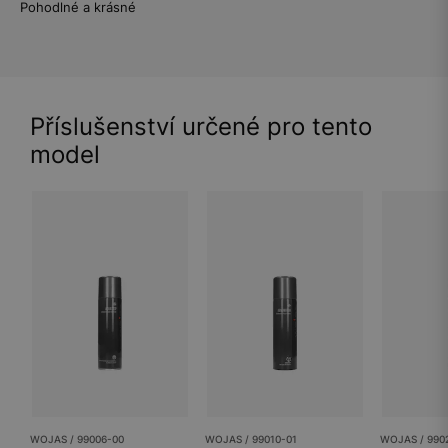
Pohodlné a krásné
Příslušenství určené pro tento
model
WOJAS / 99006-00
WOJAS / 99010-01
WOJAS / 990