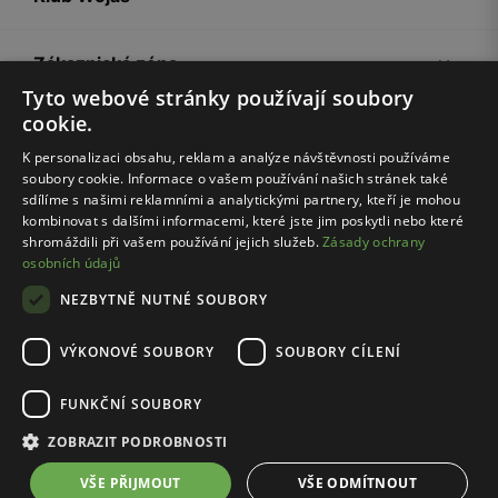
Zákaznická zóna
Tyto webové stránky používají soubory
cookie.
Společnost Wojas
K personalizaci obsahu, reklam a analýze návštěvnosti používáme
soubory cookie. Informace o vašem používání našich stránek také
Rady
sdílíme s našimi reklamními a analytickými partnery, kteří je mohou
kombinovat s dalšími informacemi, které jste jim poskytli nebo které
shromáždili při vašem používání jejich služeb.
Zásady ochrany
osobních údajů
NEZBYTNĚ NUTNÉ SOUBORY
VÝKONOVÉ SOUBORY
SOUBORY CÍLENÍ
Pravidla e-shopu
Zásady ochrany osobních údajů
FUNKČNÍ SOUBORY
Nastavení cookies
ZOBRAZIT PODROBNOSTI
© Wojas 2026
VŠE PŘIJMOUT
VŠE ODMÍTNOUT