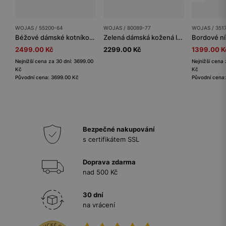
WOJAS / 55200-64
WOJAS / 80089-77
WOJAS / 351
Béžové dámské kotníkové boty na podpatku s ozdobou kolem svršku
Zelená dámská kožená ledvinka s třásněmi
2499.00 Kč
2299.00 Kč
1399.00 K
Nejnižší cena za 30 dní: 3699.00
Nejnižší cena 
Kč
Kč
Původní cena: 3699.00 Kč
Původní cena
Bezpečné nakupování
s certifikátem SSL
Doprava zdarma
nad 500 Kč
30 dní
na vrácení