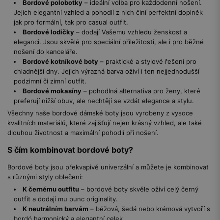
Bordové polobotky
– ideální volba pro každodenní nošení.
Jejich elegantní vzhled a pohodlí z nich činí perfektní doplněk
jak pro formální, tak pro casual outfit.
Bordové lodičky
– dodají Vašemu vzhledu ženskost a
eleganci. Jsou skvělé pro speciální příležitosti, ale i pro běžné
nošení do kanceláře.
Bordové kotníkové boty
– praktické a stylové řešení pro
chladnější dny. Jejich výrazná barva oživí i ten nejjednodušší
podzimní či zimní outfit.
Bordové mokasíny
– pohodlná alternativa pro ženy, které
preferují nižší obuv, ale nechtějí se vzdát elegance a stylu.
Všechny naše bordové dámské boty jsou vyrobeny z vysoce
kvalitních materiálů, které zajišťují nejen krásný vzhled, ale také
dlouhou životnost a maximální pohodlí při nošení.
S čím kombinovat bordové boty?
Bordové boty jsou překvapivě univerzální a můžete je kombinovat
s různými styly oblečení:
K černému outfitu
– bordové boty skvěle oživí celý černý
outfit a dodají mu punc originality.
K neutrálním barvám
– béžová, šedá nebo krémová vytvoří s
bordó harmonický a elegantní celek.