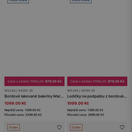
Cena s kódem FINAL20:
879.20 Kč
Cena s kódem FINAL20:
879.20 Kč
WOJAS / 44052-35
WOJAS / 35140-35
Bordové lakované baleríny Mary Jane s dvěma pásky přes nárt
Lodičky na podpatku z bordové lakované kůže
1099.00 Kč
1099.00 Kč
Nejnižší cena: 1599.00 Kč
Nejnižší cena: 1399.00 Kč
Původní cena: 2499.00 Kč
Původní cena: 2899.00 Kč
Outlet
Outlet