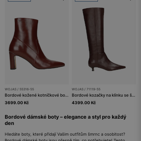
WOJAS / 55316-55
WOJAS / 71119-55
Bordové kožené kotníčkové boty na podpatku
Bordové kozačky na klínku se špičatou špičkou
3699.00 Kč
4399.00 Kč
Bordové dámské boty – elegance a styl pro každý
den
Hledáte boty, které přidají Vašim outfitům šmrnc a osobitost?
Bordové dámské boty jsou přesně tím, co potřebujete! Tento