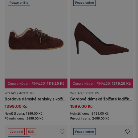
Pouze online
Pouze online
Cena s kódem FINAL20:
1119.20 Kč
Cena s kódem FINAL20:
1279.20 Kč
WOJAS / 46371-65
WOJAS / 35174-65
Bordové dámské tenisky s kožíškem
Bordové dámské špičaté lodičky na vysokém podpatku ze semiše
1399.00 Kč
1599.00 Kč
Nejnižší cena: 1399.00 Kč
Nejnižší cena: 2499.00 Kč
Původní cena: 2899.00 Kč
Původní cena: 2499.00 Kč
Výprodej
53%
Pouze online