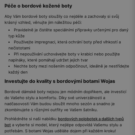
Péče o bordové kožené boty
Aby Vám bordové boty sloužily co nejdéle a zachovaly si svůj
krásný vzhled, věnujte jim náležitou péči:
Pravidelně je čistěte speciálními přípravky určenými pro daný
typ kůže
Používejte impregnaci, která ochrání boty před vlhkostí a
nečistotami
Při nepoužívání uchovávejte boty v krabici nebo použijte
napínáky, které pomáhají udržet jejich tvar
Nechte boty mezi nošením odpočinout, ideálně je nestřídejte
každý den
Investujte do kvality s bordovými botami Wojas
Bordové dámské boty nejsou jen módním doplňkem, ale investicí
do Vašeho stylu a komfortu. Díky své univerzálnosti a
nadčasovosti Vám budou sloužit mnoho sezón a snadno je
zkombinujete s různými outfity ve Vašem šatníku.
Prohlédněte si naši nabídku
bordových polobotek a dalších typů
bot
a vyberte si model, který nejlépe odpovídá Vašemu stylu a
potřebám. S botami Wojas uděláte dojem při každém kroku!