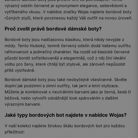
výrazný odstín červené je synonymem elegance, sebevědomí a
vytříbeného vkusu. V nabídce značky Wojas najdete bordové boty
různých stylů, které povznesou každý Váš outfit na novou úroveň.
Proč zvolit právě bordové dámské boty?
Bordové boty jsou nadčasovou klasikou, která nikdy nevyjde z
módy. Tento hluboký, temně červený odstín dodá Vašemu outfitu
rafinovanost a jedinečný charakter. Na rozdíl od klasické červené
působí bordó sofistikovaněji a elegantněji, což z něj činí ideální
volbu pro ženy, které chtějí být stylové, ale zároveň nepůsobit
příliš výstředně.
Bordové dámské boty jsou také neobyčejně všestranné. Skvěle
doplní jak podzimní a zimní outfity, tak jarní a letní stylizace.
Můžete je kombinovat s neutrálními barvami jako je černá, šedá či
béžová, nebo vytvořit odvážnější look spárováním s dalšími
výraznými barvami.
Jaké typy bordových bot najdete v nabídce Wojas?
V naší kolekci najdete širokou škálu bordových bot pro každou
příležitost: