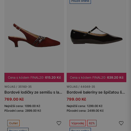
Pouze online
Cena s kódem FINAL20:
615.20 Kč
Cena s kódem FINAL20:
639.20 Kč
WOJAS / 35160-35
WOJAS / 44048-35
Bordové lodičky ze semišu s lakovanými pásky
Bordové baleríny se špičatou špičkou a ozdobným páskem
769.00 Kč
799.00 Kč
Nejnižší cena: 1099.00 Kč
Nejnižší cena: 1299.00 Kč
Původní cena: 2899.00 Kč
Původní cena: 2499.00 Kč
Outlet
Výprodej
62%
Pouze online
Pouze online