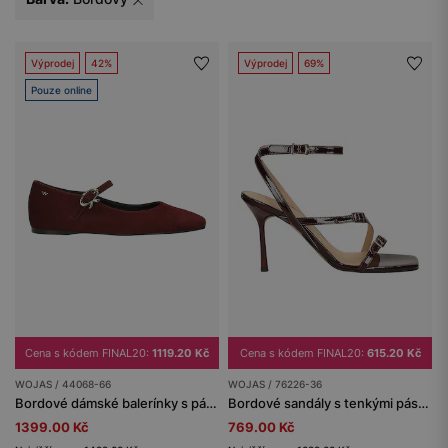
Výprodej
42%
Výprodej
69%
Pouze online
Cena s kódem FINAL20:
1119.20 Kč
Cena s kódem FINAL20:
615.20 Kč
WOJAS / 44068-66
WOJAS / 76226-36
Bordové dámské balerínky s páskem a ozdobnou přezkou
Bordové sandály s tenkými pásky na vysokém podpatku
1399.00 Kč
769.00 Kč