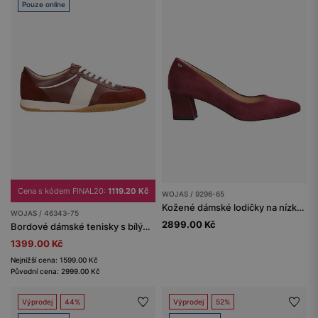
Pouze online
Cena s kódem FINAL20:
1119.20 Kč
WOJAS / 9296-65
Kožené dámské lodičky na nízkém podpatku v odstínu bordó
WOJAS / 46343-75
2899.00 Kč
Bordové dámské tenisky s bílými vložkami
1399.00 Kč
Nejnižší cena: 1599.00 Kč
Původní cena: 2999.00 Kč
Výprodej
44%
Výprodej
52%