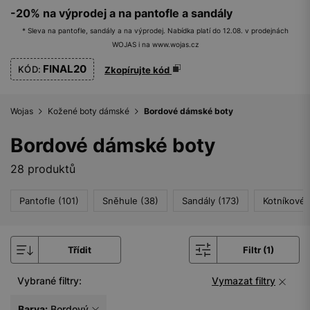
-20% na výprodej a na pantofle a sandály
* Sleva na pantofle, sandály a na výprodej. Nabídka platí do 12.08. v prodejnách
WOJAS i na www.wojas.cz
FINAL20
KÓD:
Zkopírujte kód
Wojas
Kožené boty dámské
Bordové dámské boty
Bordové dámské boty
28 produktů
Pantofle (101)
Sněhule (38)
Sandály (173)
Kotníkové 
Třídit
Filtr (1)
Vybrané filtry:
Vymazat filtry
Barva:
Bordový