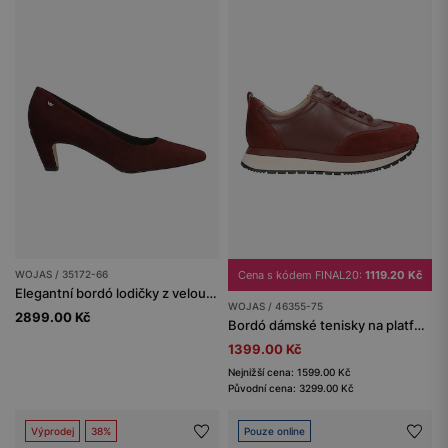
WOJAS / 35172-66
Cena s kódem FINAL20:
1119.20 Kč
Elegantní bordó lodičky z velouru na stabilním podpatku
WOJAS / 46355-75
2899.00 Kč
Bordó dámské tenisky na platformě
1399.00 Kč
Nejnižší cena: 1599.00 Kč
Původní cena: 3299.00 Kč
Výprodej
38%
Pouze online