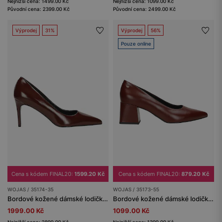
Nejnižší cena: 1499.00 Kč
Nejnižší cena: 1099.00 Kč
Původní cena: 2399.00 Kč
Původní cena: 2499.00 Kč
Výprodej
31%
Výprodej
56%
Pouze online
Cena s kódem FINAL20:
1599.20 Kč
Cena s kódem FINAL20:
879.20 Kč
WOJAS / 35174-35
WOJAS / 35173-55
Bordové kožené dámské lodičky na vysokém podpatku
Bordové kožené dámské lodičky na širokém podpatku
1999.00 Kč
1099.00 Kč
Nejnižší cena: 2899.00 Kč
Nejnižší cena: 1399.00 Kč