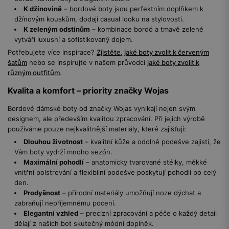
K džínovině
– bordové boty jsou perfektním doplňkem k
džínovým kouskům, dodají casual looku na stylovosti.
K zeleným odstínům
– kombinace bordó a tmavě zelené
vytváří luxusní a sofistikovaný dojem.
Potřebujete více inspirace?
Zjistěte, jaké boty zvolit k červeným
šatům
nebo se inspirujte v našem průvodci
jaké boty zvolit k
různým outfitům
.
Kvalita a komfort – priority značky Wojas
Bordové dámské boty od značky Wojas vynikají nejen svým
designem, ale především kvalitou zpracování. Při jejich výrobě
používáme pouze nejkvalitnější materiály, které zajišťují:
Dlouhou životnost
– kvalitní kůže a odolné podešve zajistí, že
Vám boty vydrží mnoho sezón.
Maximální pohodlí
– anatomicky tvarované stélky, měkké
vnitřní polstrování a flexibilní podešve poskytují pohodlí po celý
den.
Prodyšnost
– přírodní materiály umožňují noze dýchat a
zabraňují nepříjemnému pocení.
Elegantní vzhled
– precizní zpracování a péče o každý detail
dělají z našich bot skutečný módní doplněk.