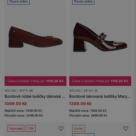
Pouze online
Pouze online
Cena s kódem FINAL20:
1119.20 Kč
Cena s kódem FINAL20:
1119.20 Kč
WOJAS / 35175-66
WOJAS / 35143-35
Bordové nízké lodičky dámské ze semiškové kůže
Bordové lakované lodičky Mary Jane na širokém podpatku
1399.00 Kč
1399.00 Kč
Nejnižší cena: 1499.00 Kč
Nejnižší cena: 1599.00 Kč
Původní cena: 2499.00 Kč
Původní cena: 2899.00 Kč
Výprodej
73%
Outlet