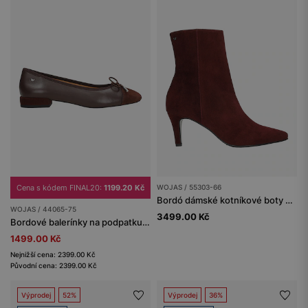
Cena s kódem FINAL20:
1199.20 Kč
WOJAS / 55303-66
Bordó dámské kotníkové boty na nízkém podpatku
WOJAS / 44065-75
3499.00 Kč
Bordové balerínky na podpatku s kontrastní špičkou ze semiše
1499.00 Kč
Nejnižší cena: 2399.00 Kč
Původní cena: 2399.00 Kč
Výprodej
52%
Výprodej
36%