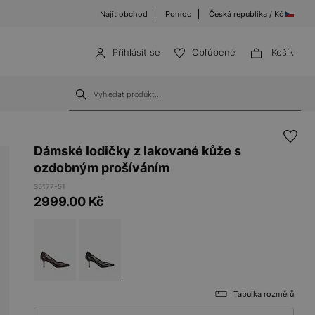
Najít obchod
Pomoc
Česká republika / Kč
Přihlásit se
Obľúbené
Košík
Dámské lodičky z lakované kůže s
ozdobným prošíváním
35177-51
2999.00
Kč
Tabulka rozměrů