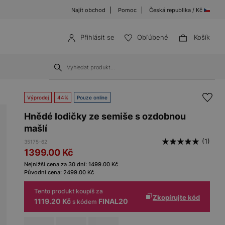
Najít obchod
Pomoc
Česká republika / Kč
Přihlásit se
Obľúbené
Košík
Výprodej
44%
Pouze online
Hnědé lodičky ze semiše s ozdobnou
mašlí
(1)
35175-62
1399.00
Kč
Nejnižší cena za 30 dní:
1499.00
Kč
Původní cena:
2499.00
Kč
Tento produkt koupíš za
Zkopírujte kód
1119.20 Kč
FINAL20
s kódem