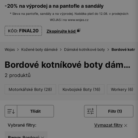
-20% na výprodej a na pantofle a sandály
* Sleva na pantofle, sandály a na výprodej. Nabídka platí do 12.08. v prodejnách
WOJAS i na www.wojas.cz
FINAL20
KÓD:
Zkopírujte kód
Wojas
Kožené boty dámské
Dámské kotníkové boty
Bordové kotní
Bordové kotníkové boty dámské
2 produktů
Motorkářské Boty (28)
Kovbojské Boty (16)
Workery (6)
Třídit
Filtr (1)
Vybrané filtry:
Vymazat filtry
Barva:
Bordový