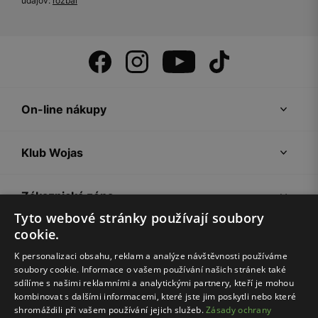
údajov:
rozbal
On-line nákupy
Klub Wojas
Zákaznická zóna
Tyto webové stránky používají soubory
cookie.
Společnost Wojas
K personalizaci obsahu, reklam a analýze návštěvnosti používáme
soubory cookie. Informace o vašem používání našich stránek také
Rady
sdílíme s našimi reklamními a analytickými partnery, kteří je mohou
kombinovat s dalšími informacemi, které jste jim poskytli nebo které
shromáždili při vašem používání jejich služeb.
Zásady ochrany