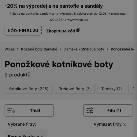
-20% na výprodej a na pantofle a sandály
* Sleva na pantofle, sandály a na výprodej. Nabídka platí do 12.08. v prodejnách
WOJAS i na www.wojas.cz
FINAL20
KÓD:
Zkopírujte kód
Wojas
Kožené boty dámské
Dámské kotníkové boty
Ponožkové kot
Ponožkové kotníkové boty
2 produktů
Kotníkové Boty (225)
Trekové Boty (3)
Tenisky (7)
Ch
Třídit
Filtr (1)
Vybrané filtry:
Vymazat filtry
Barva:
Bordový