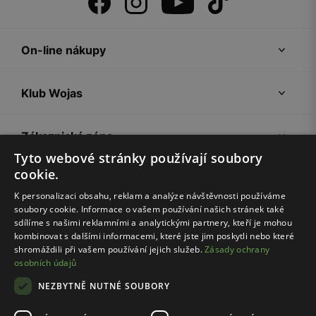
On-line nákupy
Klub Wojas
Zákaznická zóna
Tyto webové stránky používají soubory
cookie.
Společnost Wojas
K personalizaci obsahu, reklam a analýze návštěvnosti používáme
soubory cookie. Informace o vašem používání našich stránek také
Rady
sdílíme s našimi reklamními a analytickými partnery, kteří je mohou
kombinovat s dalšími informacemi, které jste jim poskytli nebo které
shromáždili při vašem používání jejich služeb.
Zásady ochrany
osobních údajů
NEZBYTNĚ NUTNÉ SOUBORY