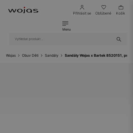
Přihlásit se
Obľúbené
Košík
Menu
Wojas
Obuv Děti
Sandály
Sandály Wojas x Bartek 8520151, pro d