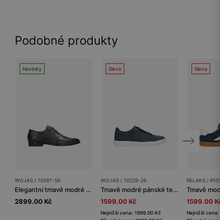
Podobné produkty
Novinky
Sleva
Sleva
WOJAS / 10287-56
WOJAS / 10229-26
RELAKS / R10
Elegantní tmavě modré pánské polobotky z lícové kůže
Tmavě modré pánské tenisky na bílé podrážce
2899.00 Kč
1599.00 Kč
1599.00 K
Nejnižší cena: 1999.00 Kč
Nejnižší cena