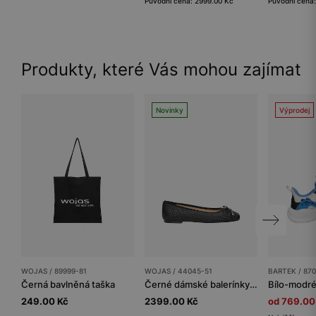
Původní cena: 2999.00 Kč
Původní cena
Produkty, které Vás mohou zajímat
Novinky
Výprodej
WOJAS / 89999-81
WOJAS / 44045-51
BARTEK / 870
Černá bavlněná taška
Černé dámské balerínky z pletené kůže
249.00 Kč
2399.00 Kč
od 769.00