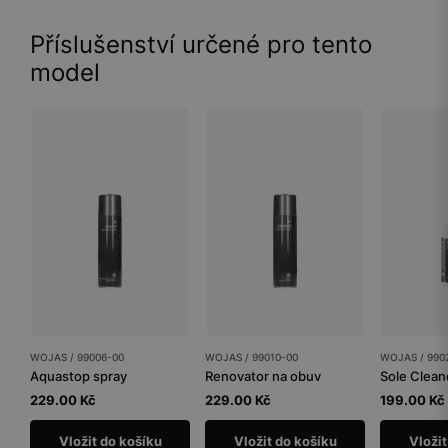
Příslušenství určené pro tento
model
WOJAS / 99006-00
WOJAS / 99010-00
WOJAS / 990
Aquastop spray
Renovator na obuv
229.00 Kč
229.00 Kč
199.00 Kč
Vložit do košíku
Vložit do košíku
Vložit