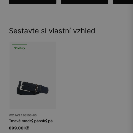
Sestavte si vlastní vzhled
Novinky
WOJAS / 93103-66
Tmavě modrý pánský pásek s hnědou poutkou
899.00 Kč