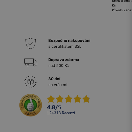
Nejnižší cena 
Kč
Původní cena:
Bezpečné nakupování
s certifikátem SSL
Doprava zdarma
nad 500 Kč
30 dní
na vrácení
4.8
/
5
124313
recenzí