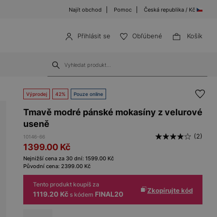
Najít obchod
Pomoc
Česká republika / Kč
Přihlásit se
Obľúbené
Košík
Výprodej
42%
Pouze online
Tmavě modré pánské mokasíny z velurové
useně
(2)
10146-66
1399.00
Kč
Nejnižší cena za 30 dní:
1599.00
Kč
Původní cena:
2399.00
Kč
Tento produkt koupíš za
Zkopírujte kód
1119.20 Kč
FINAL20
s kódem