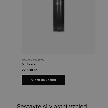
WOJAS / 99021-00
Multicare
229.00 Kč
Vložit do košíku
Sestavte si vlastní vzhled