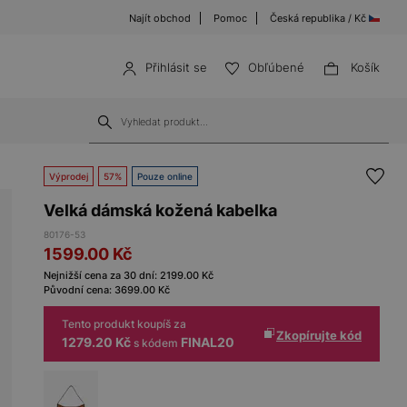
Najít obchod
Pomoc
Česká republika / Kč
Přihlásit se
Obľúbené
Košík
Výprodej
57%
Pouze online
Velká dámská kožená kabelka
80176-53
1599.00
Kč
Nejnižší cena za 30 dní:
2199.00
Kč
Původní cena:
3699.00
Kč
Tento produkt koupíš za
Zkopírujte kód
1279.20 Kč
FINAL20
s kódem