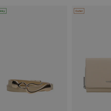
inky
Outlet