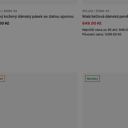
 / 93095-54
WOJAS / 91084-54
ý kožený dámský pásek se zlatou sponou
Malá béžová dámská peně
00 Kč
649.00 Kč
Nejnižší cena za 30 dní: 949.
Původní cena: 1299.00 Kč
let
Novinky