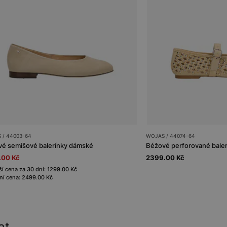
 / 44003-64
WOJAS / 44074-64
é semišové balerínky dámské
Béžové perforované baler
.00 Kč
2399.00 Kč
ší cena za 30 dní: 1299.00 Kč
í cena: 2499.00 Kč
at