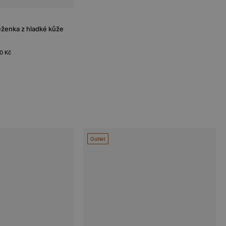
ženka z hladké kůže
00 Kč
Outlet