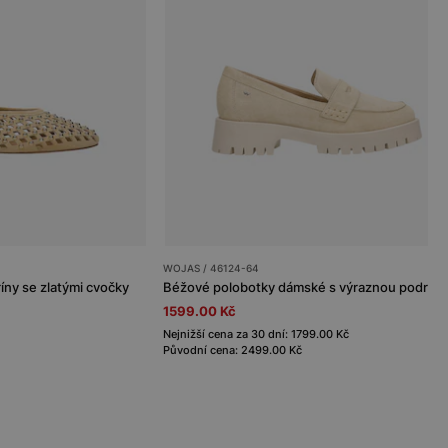
WOJAS / 46124-64
íny se zlatými cvočky
Béžové polobotky dámské s výraznou podráž
1599.00 Kč
Nejnižší cena za 30 dní: 1799.00 Kč
Původní cena: 2499.00 Kč