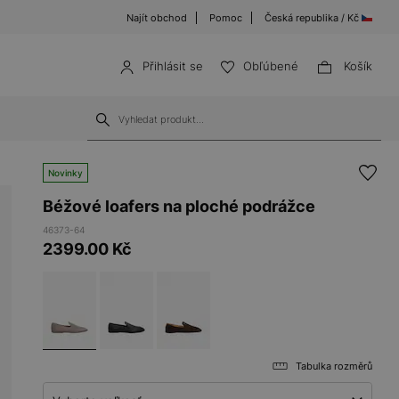
Najít obchod
Pomoc
Česká republika / Kč
Přihlásit se
Obľúbené
Košík
Novinky
Béžové loafers na ploché podrážce
46373-64
2399.00
Kč
Tabulka rozměrů