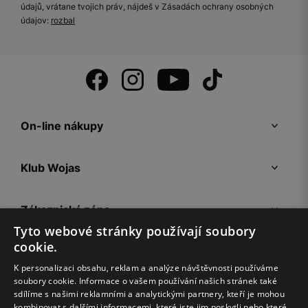
údajů, vrátane tvojich práv, nájdeš v Zásadách ochrany osobných
údajov:
rozbal
On-line nákupy
Klub Wojas
Zákaznická zóna
Tyto webové stránky používají soubory
cookie.
Společnost Wojas
K personalizaci obsahu, reklam a analýze návštěvnosti používáme
soubory cookie. Informace o vašem používání našich stránek také
Rady
sdílíme s našimi reklamními a analytickými partnery, kteří je mohou
kombinovat s dalšími informacemi, které jste jim poskytli nebo které