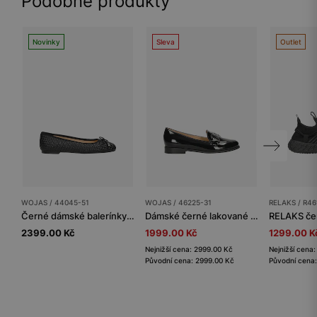
Podobné produkty
Novinky
Sleva
Outlet
WOJAS / 44045-51
WOJAS / 46225-31
RELAKS / R46
Černé dámské balerínky z pletené kůže
Dámské černé lakované mokasíny s ozdobným širokým řetězem
2399.00 Kč
1999.00 Kč
1299.00 K
Nejnižší cena: 2999.00 Kč
Nejnižší cena
Původní cena: 2999.00 Kč
Původní cena: