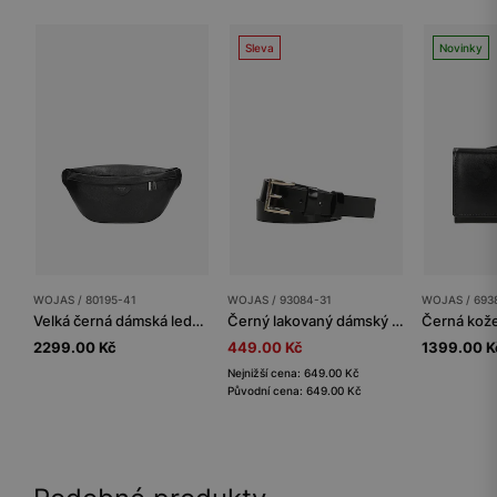
Sleva
Novinky
WOJAS / 80195-41
WOJAS / 93084-31
WOJAS / 693
Velká černá dámská ledvinka z lícové kůže
Černý lakovaný dámský pásek
2299.00 Kč
449.00 Kč
1399.00 K
Nejnižší cena: 649.00 Kč
Původní cena: 649.00 Kč