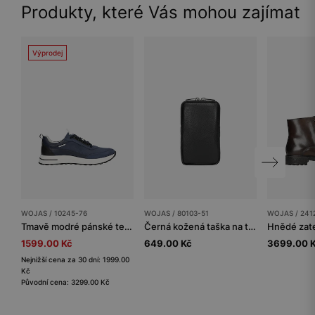
Produkty, které Vás mohou zajímat
Výprodej
WOJAS / 10245-76
WOJAS / 80103-51
WOJAS / 241
Tmavě modré pánské tenisky s kontrastní podrážkou
Černá kožená taška na telefon
1599.00 Kč
649.00 Kč
3699.00 
Nejnižší cena za 30 dní: 1999.00
Kč
Původní cena: 3299.00 Kč