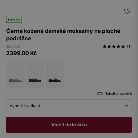
Novinky
Černé kožené dámské mokasíny na ploché
podrážce
(1)
46373-51
2399.00
Kč
Tabulka rozměrů
Vyberte veľkosť
Vložit do košíku