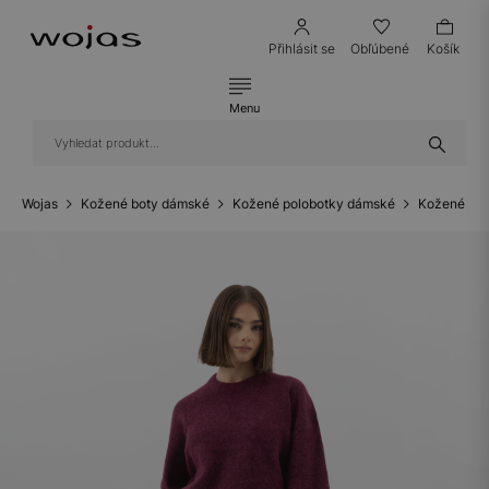
Přihlásit se
Obľúbené
Košík
Menu
Wojas
Kožené boty dámské
Kožené polobotky dámské
Kožené bal