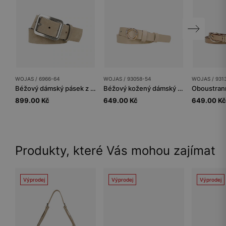
WOJAS / 6966-64
WOJAS / 93058-54
WOJAS / 931
Béžový dámský pásek z velurové štípané kůže
Béžový kožený dámský pásek se zlatou přezkou
899.00 Kč
649.00 Kč
649.00 Kč
Produkty, které Vás mohou zajímat
Výprodej
Výprodej
Výprodej