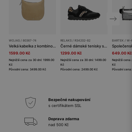
WOJAS / 80367-74
RELAKS / R34202-82
BARTEK / W-
Velká kabelka z kombinované kůže
Černé dámské tenisky s leopardím vzorem RELAKS
1599.00 Kč
1299.00 Kč
649.00 Kč
Nejnižší cena za 30 dní: 1999.00
Nejnižší cena za 30 dní: 1499.00
Nejnižší cena 
Kč
Kč
Kč
Původní cena: 3499.00 Kč
Původní cena: 2499.00 Kč
Původní cena
Bezpečné nakupování
s certifikátem SSL
Doprava zdarma
nad 500 Kč