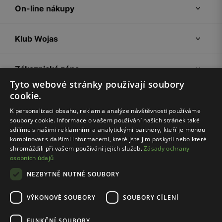
On-line nákupy
Klub Wojas
Zákaznická zóna
Tyto webové stránky používají soubory
cookie.
Společnost Wojas
K personalizaci obsahu, reklam a analýze návštěvnosti používáme
soubory cookie. Informace o vašem používání našich stránek také
Rady
sdílíme s našimi reklamními a analytickými partnery, kteří je mohou
kombinovat s dalšími informacemi, které jste jim poskytli nebo které
shromáždili při vašem používání jejich služeb.
Zásady ochrany
osobních údajů
NEZBYTNĚ NUTNÉ SOUBORY
VÝKONOVÉ SOUBORY
SOUBORY CÍLENÍ
Pravidla e-shopu
Zásady ochrany osobních údajů
FUNKČNÍ SOUBORY