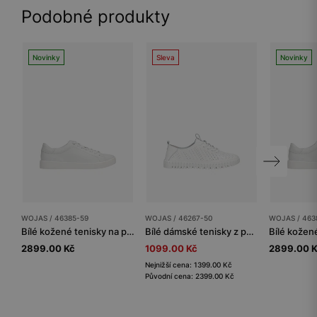
Podobné produkty
Novinky
Sleva
Novinky
WOJAS / 46385-59
WOJAS / 46267-50
WOJAS / 463
Bílé kožené tenisky na ploché podešvi
Bílé dámské tenisky z perforované lícní kůže
2899.00 Kč
1099.00 Kč
2899.00 
Nejnižší cena: 1399.00 Kč
Původní cena: 2399.00 Kč