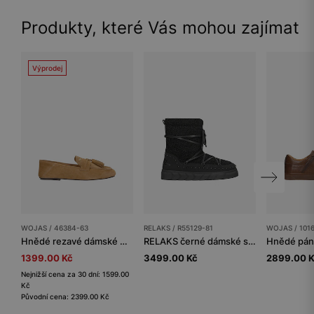
Produkty, které Vás mohou zajímat
Výprodej
WOJAS / 46384-63
RELAKS / R55129-81
WOJAS / 101
Hnědé rezavé dámské mokasíny na ploché podrážce
RELAKS černé dámské sněhule s beránkovou kožešinou
1399.00 Kč
3499.00 Kč
2899.00 
Nejnižší cena za 30 dní: 1599.00
Kč
Původní cena: 2399.00 Kč