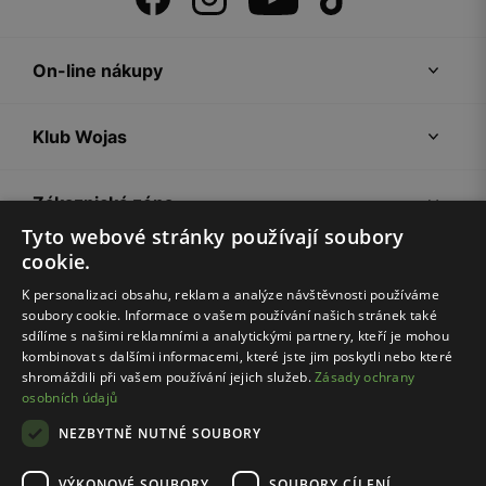
On-line nákupy
Klub Wojas
Zákaznická zóna
Tyto webové stránky používají soubory
cookie.
Společnost Wojas
K personalizaci obsahu, reklam a analýze návštěvnosti používáme
soubory cookie. Informace o vašem používání našich stránek také
Rady
sdílíme s našimi reklamními a analytickými partnery, kteří je mohou
kombinovat s dalšími informacemi, které jste jim poskytli nebo které
shromáždili při vašem používání jejich služeb.
Zásady ochrany
osobních údajů
NEZBYTNĚ NUTNÉ SOUBORY
VÝKONOVÉ SOUBORY
SOUBORY CÍLENÍ