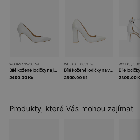
WOJAS / 35205-59
WOJAS / 35039-59
WOJAS / 350
Bílé kožené lodičky na jehlovém podpatku
Bílé kožené lodičky na vysokém podpatku s perleťovým leskem
2499.00 Kč
2899.00 Kč
2899.00 
Produkty, které Vás mohou zajímat