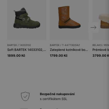
BARTEK / 14033102
BARTEK / T-447730/DAZ
RELAKS / R55
Soft BARTEK 14033102, pro kluky, zelené
Zateplené kotníkové boty BARTEK T-447730/DAZ, pro dívky, hnědé
1899.00 Kč
1799.00 Kč
3799.00 
Bezpečné nakupování
s certifikátem SSL