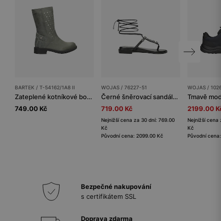
BARTEK / T-54162/1A8 II
WOJAS / 76227-51
WOJAS / 102
Zateplené kotníkové boty BARTEK T-54162/1A8 II, pro dívky, šedé
Černé šněrovací sandály s ozdobnou aplikací
749.00 Kč
719.00 Kč
2199.00 K
Nejnižší cena za 30 dní: 769.00
Nejnižší cena 
Kč
Kč
Původní cena: 2099.00 Kč
Původní cena
Bezpečné nakupování
s certifikátem SSL
Doprava zdarma