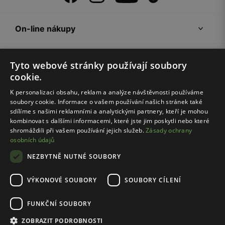
On-line nákupy
Klub Wojas
Tyto webové stránky používají soubory
cookie.
Zákaznická zóna
K personalizaci obsahu, reklam a analýze návštěvnosti používáme
soubory cookie. Informace o vašem používání našich stránek také
sdílíme s našimi reklamními a analytickými partnery, kteří je mohou
Společnost Wojas
kombinovat s dalšími informacemi, které jste jim poskytli nebo které
shromáždili při vašem používání jejich služeb.
Zásady ochrany
osobních údajů
Rady
NEZBYTNĚ NUTNÉ SOUBORY
VÝKONOVÉ SOUBORY
SOUBORY CÍLENÍ
FUNKČNÍ SOUBORY
ZOBRAZIT PODROBNOSTI