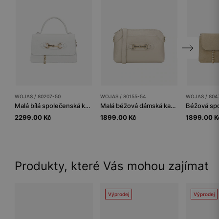
WOJAS / 80207-50
WOJAS / 80155-54
WOJAS / 804
Malá bílá společenská kabelka
Malá béžová dámská kabelka se zlatou ozdobou
2299.00 Kč
1899.00 Kč
1899.00 K
Produkty, které Vás mohou zajímat
Výprodej
Výprodej