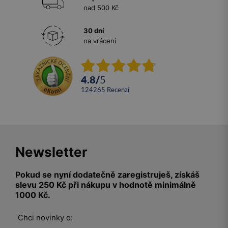
nad 500 Kč
30 dní
na vrácení
4.8
/
5
124265
recenzí
Newsletter
Pokud se nyní dodatečně zaregistruješ, získáš
slevu 250 Kč při nákupu v hodnotě minimálně
1000 Kč.
Chci novinky o: