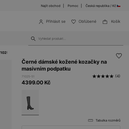
Najít obchod
Pomoc
Česká republika / Kč
Přihlásit se
Obľúbené
Košík
71025-51
Černé dámské kožené kozačky na
masivním podpatku
(4)
71025-51
4399.00
Kč
Tabulka rozměrů