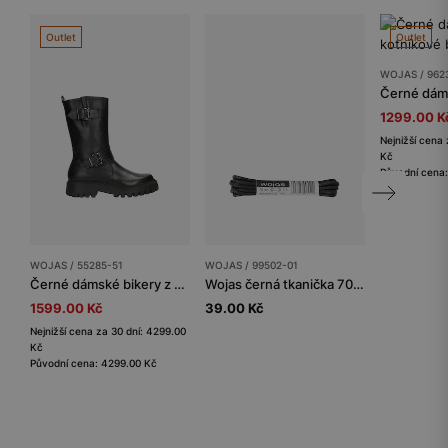
Outlet
Outlet
WOJAS / 962
1299.00 K
Nejnižší cena 
Kč
Původní cena
WOJAS / 55285-51
WOJAS / 99502-01
Černé dámské bikery z hladké kůže
Wojas černá tkanička 70 cm
1599.00 Kč
39.00 Kč
Nejnižší cena za 30 dní: 4299.00
Kč
Původní cena: 4299.00 Kč