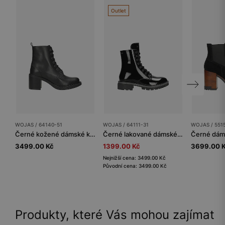
Outlet
WOJAS / 64140-51
WOJAS / 64111-31
WOJAS / 551
Černé kožené dámské kotníčkové boty na podpatku
Černé lakované dámské kotníkové boty s ozdobenou podrážkou
3499.00 Kč
1399.00 Kč
3699.00 
Nejnižší cena: 3499.00 Kč
Původní cena: 3499.00 Kč
Produkty, které Vás mohou zajímat