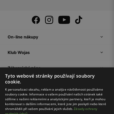
On-line nákupy
Klub Wojas
Zákaznická zóna
Tyto webové stránky používají soubory
cookie.
Společnost Wojas
K personalizaci obsahu, reklam a analýze návštěvnosti používáme
soubory cookie. Informace o vašem používání našich stránek také
Rady
sdílíme s našimi reklamními a analytickými partnery, kteří je mohou
kombinovat s dalšími informacemi, které jste jim poskytli nebo které
shromáždili při vašem používání jejich služeb.
Zásady ochrany
osobních údajů