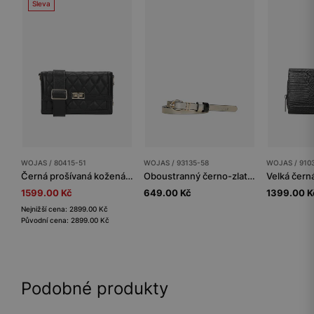
Sleva
WOJAS / 80415-51
WOJAS / 93135-58
WOJAS / 910
Černá prošívaná kožená kabelka
Oboustranný černo-zlatý dámský pásek se zlatou přezkou
1599.00 Kč
649.00 Kč
1399.00 K
Nejnižší cena: 2899.00 Kč
Původní cena: 2899.00 Kč
Podobné produkty