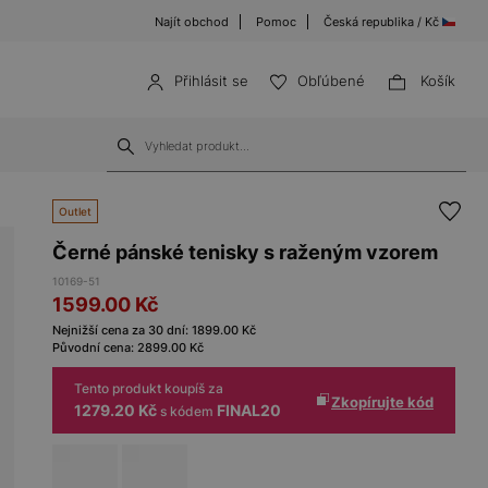
Najít obchod
Pomoc
Česká republika / Kč
Přihlásit se
Obľúbené
Košík
Outlet
Černé pánské tenisky s raženým vzorem
10169-51
1599.00
Kč
Nejnižší cena za 30 dní:
1899.00
Kč
Původní cena:
2899.00
Kč
Tento produkt koupíš za
Zkopírujte kód
1279.20 Kč
FINAL20
s kódem