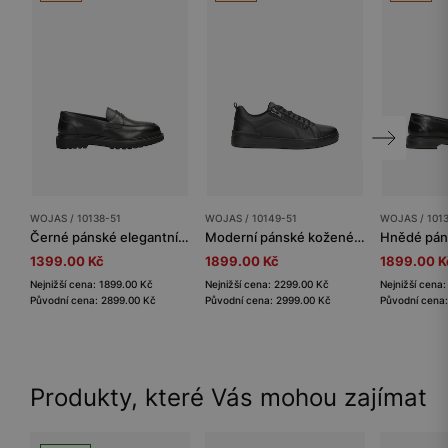
WOJAS / 10138-51
WOJAS / 10149-51
WOJAS / 101
Černé pánské elegantní polobotky z hladké kůže
Moderní pánské kožené polobotky v černé barvě se zipem
1399.00 Kč
1899.00 Kč
1899.00 K
Nejnižší cena: 1899.00 Kč
Nejnižší cena: 2299.00 Kč
Nejnižší cena
Původní cena: 2899.00 Kč
Původní cena: 2999.00 Kč
Původní cena
Produkty, které Vás mohou zajímat