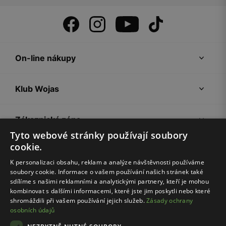
On-line nákupy
Klub Wojas
Zákaznická zóna
Tyto webové stránky používají soubory
cookie.
Společnost Wojas
K personalizaci obsahu, reklam a analýze návštěvnosti používáme
soubory cookie. Informace o vašem používání našich stránek také
Rady
sdílíme s našimi reklamními a analytickými partnery, kteří je mohou
kombinovat s dalšími informacemi, které jste jim poskytli nebo které
shromáždili při vašem používání jejich služeb.
Zásady ochrany
osobních údajů