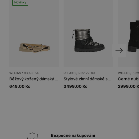
Novinky
WOJAS / 93095-54
RELAKS / R55122-89
WOJAS / 552
Béžový kožený dámský pásek se zlatou sponou
Stylové zimní dámské sněhule s oteplujícím vláknem
649.00 Kč
3499.00 Kč
2999.00 
Bezpečné nakupování