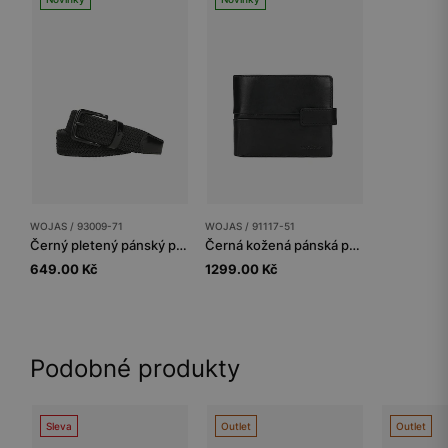
WOJAS / 93009-71
WOJAS / 91117-51
Černý pletený pánský pásek s koženými prvky
Černá kožená pánská peněženka se zapínáním na cvočky
649.00 Kč
1299.00 Kč
Podobné produkty
Sleva
Outlet
Outlet