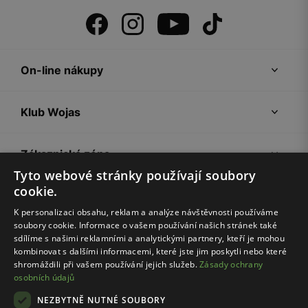
On-line nákupy
Klub Wojas
Zákaznická zóna
Tyto webové stránky používají soubory
cookie.
Společnost Wojas
K personalizaci obsahu, reklam a analýze návštěvnosti používáme
soubory cookie. Informace o vašem používání našich stránek také
Rady
sdílíme s našimi reklamními a analytickými partnery, kteří je mohou
kombinovat s dalšími informacemi, které jste jim poskytli nebo které
shromáždili při vašem používání jejich služeb.
Zásady ochrany
osobních údajů
NEZBYTNĚ NUTNÉ SOUBORY