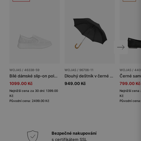
WOJAS / 46338-59
WOJAS / 96706-11
WOJAS / 440
Bílé dámské slip-on polobotky z lícové kůže
Dlouhý deštník v černé barvě
1099.00 Kč
949.00 Kč
799.00 Kč
Nejnižší cena za 30 dní: 1399.00
Nejnižší cena 
Kč
Kč
Původní cena: 2499.00 Kč
Původní cena:
Bezpečné nakupování
s certifikátem SSL