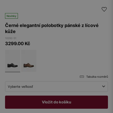
Novinky
Černé elegantní polobotky pánské z lícové
kůže
10292-51
3299.00
Kč
Tabulka rozměrů
Vyberte veľkosť
Vložit do košíku