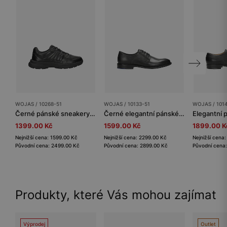
WOJAS / 10268-51
WOJAS / 10133-51
WOJAS / 101
Černé pánské sneakery z lícové kůže
Černé elegantní pánské šněrovací polobotky
1399.00 Kč
1599.00 Kč
1899.00 K
Nejnižší cena: 1599.00 Kč
Nejnižší cena: 2299.00 Kč
Nejnižší cena
Původní cena: 2499.00 Kč
Původní cena: 2899.00 Kč
Původní cena
Produkty, které Vás mohou zajímat
Výprodej
Outlet