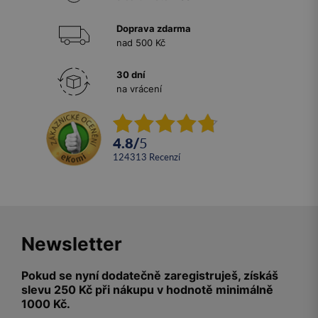
Doprava zdarma
nad 500 Kč
30 dní
na vrácení
4.8
/
5
124313
recenzí
Newsletter
Pokud se nyní dodatečně zaregistruješ, získáš
slevu 250 Kč při nákupu v hodnotě minimálně
1000 Kč.