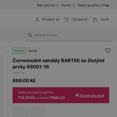
Najít obchod
Pomoc
Česká republika / Kč
Přihlásit se
Obľúbené
Košík
Novinky
Bartek
Černomodré sandály BARTEK se žlutými
prvky 89001-16
89001-16
899.00
Kč
Tento produkt koupíš za
Zkopírujte kód
719.20 Kč
FINAL20
s kódem