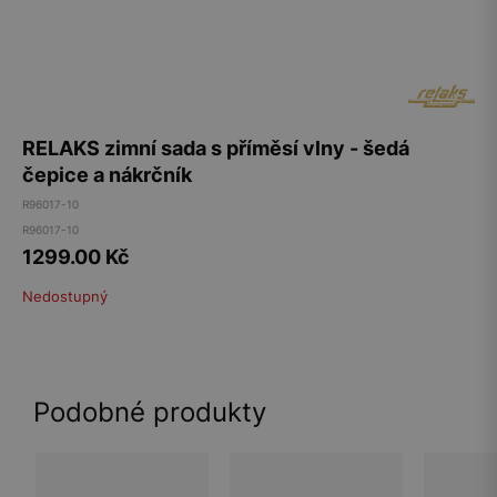
RELAKS zimní sada s příměsí vlny - šedá
čepice a nákrčník
R96017-10
R96017-10
1299.00
Kč
Nedostupný
Podobné produkty