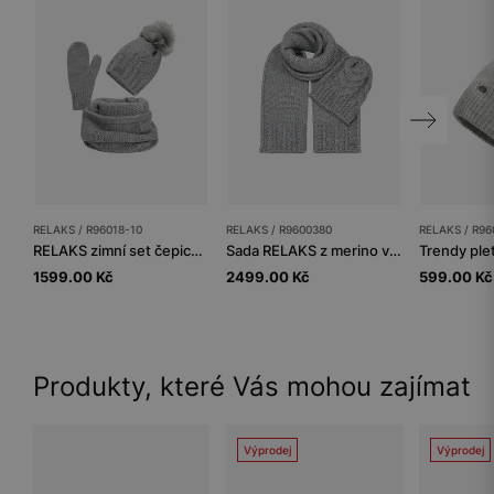
RELAKS / R96018-10
RELAKS / R9600380
RELAKS / R96
RELAKS zimní set čepice + šála + rukavice
Sada RELAKS z merino vlny - čepice + šála
1599.00 Kč
2499.00 Kč
599.00 Kč
Produkty, které Vás mohou zajímat
Výprodej
Výprodej