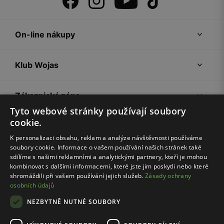
On-line nákupy
Klub Wojas
Zákaznická zóna
Tyto webové stránky používají soubory
cookie.
Společnost Wojas
K personalizaci obsahu, reklam a analýze návštěvnosti používáme
soubory cookie. Informace o vašem používání našich stránek také
Rady
sdílíme s našimi reklamními a analytickými partnery, kteří je mohou
kombinovat s dalšími informacemi, které jste jim poskytli nebo které
shromáždili při vašem používání jejich služeb.
Zásady ochrany
osobních údajů
NEZBYTNĚ NUTNÉ SOUBORY