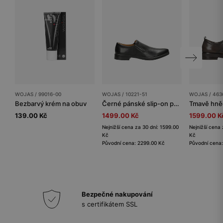
WOJAS / 99016-00
WOJAS / 10221-51
WOJAS / 463
Bezbarvý krém na obuv
Černé pánské slip-on polobotky z hladké kůže
139.00 Kč
1499.00 Kč
1599.00 K
Nejnižší cena za 30 dní: 1599.00
Nejnižší cena 
Kč
Kč
Původní cena: 2299.00 Kč
Původní cena
Bezpečné nakupování
s certifikátem SSL