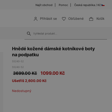
Najít obchod
Pomoc
Česká republika / Kč
Přihlásit se
Obľúbené
Košík
Hnědé kožené dámské kotníkové boty
na podpatku
55240-52
55240-52
1099.00
Kč
3699.00 Kč
Ušetříš 2,600.00 Kč
Nedostupný