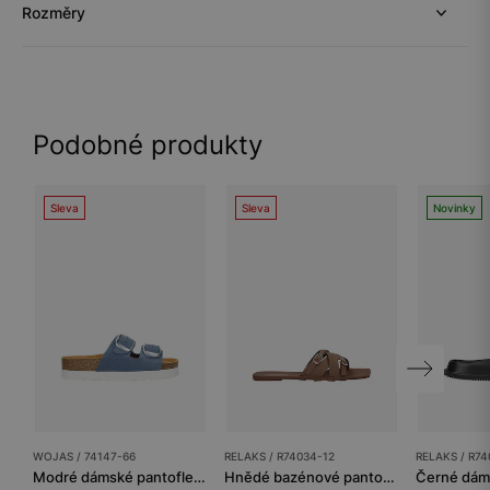
Rozměry
Podobné produkty
Sleva
Sleva
Novinky
WOJAS / 74147-66
RELAKS / R74034-12
RELAKS / R74
Modré dámské pantofle na korkové platformě
Hnědé bazénové pantofle RELAKS