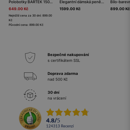
Polobotky BARTEK 15043001, pro dívky, růžovo-modré
Elegantní dámská peněženka z černé lícové kůže
649.00 Kč
1599.00 Kč
899.00 Kč
Nejnižší cena za 30 dní: 899.00
Kč
Původní cena: 899.00 Kč
Bezpečné nakupování
s certifikátem SSL
Doprava zdarma
nad 500 Kč
30 dní
na vrácení
4.8
/
5
124313
recenzí