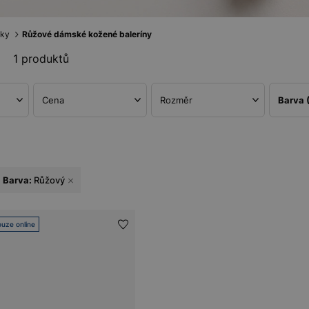
nky
Růžové dámské kožené baleríny
1 produktů
Cena
Rozměr
Barva
Barva:
Růžový
uze online