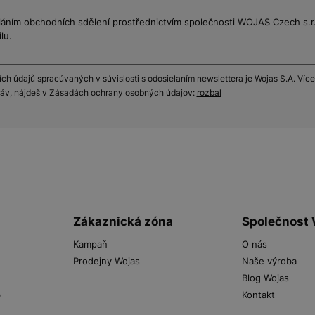
láním obchodních sdělení prostřednictvím společnosti WOJAS Czech s.r.o
lu.
h údajů spracúvaných v súvislosti s odosielaním newslettera je Wojas S.A. Více
práv, nájdeš v Zásadách ochrany osobných údajov:
rozbal
Zákaznická zóna
Společnost
Kampaň
O nás
Prodejny Wojas
Naše výroba
Blog Wojas
b
Kontakt