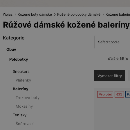
Wojas
Kožené boty dámské
Kožené polobotky dámské
Kožené balerí
Růžové dámské kožené baleríny
Kategorie
Seřadit podle
Obuv
ďalšie filtre
Polobotky
Sneakers
Vymazat filtry
Plátěnky
Baleríny
Výprodej
63%
Po
Trekové boty
Mokasíny
Tenisky
Šněrovací