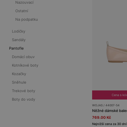
Nazouvací
Ostatní
Na podpatku
Lodičky
Sandály
Pantofle
Domácí obuv
Kotníkové boty
Kozačky
Sněhule
Trekové boty
Cena s k
Boty do vody
WOJAS / 44007-54
Něžné dámské balerí
769.00 Kč
Nejnižší cena za 30 dní