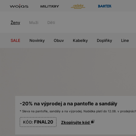
Ženy
Muži
Děti
SALE
Novinky
Obuv
Kabelky
Doplňky
Line
-20% na výprodej a na pantofle a sandály
* Sleva na pantofle, sandály a na výprodej. Nabídka platí do 12.08. v prodejn
FINAL20
KÓD:
Zkopírujte kód