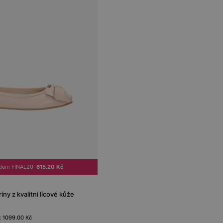
ódem FINAL20:
615.20 Kč
ny z kvalitní lícové kůže
: 1099.00 Kč