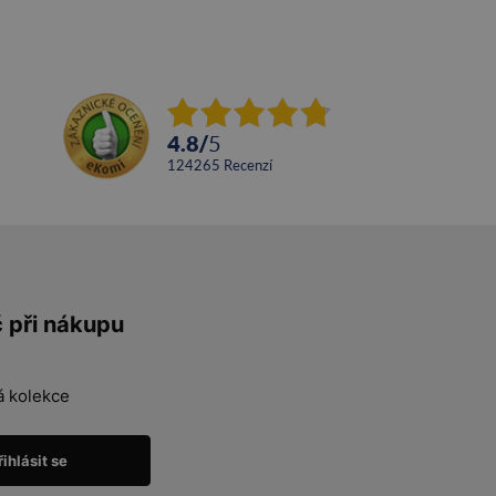
4.8
/
5
124265
recenzí
č při nákupu
á kolekce