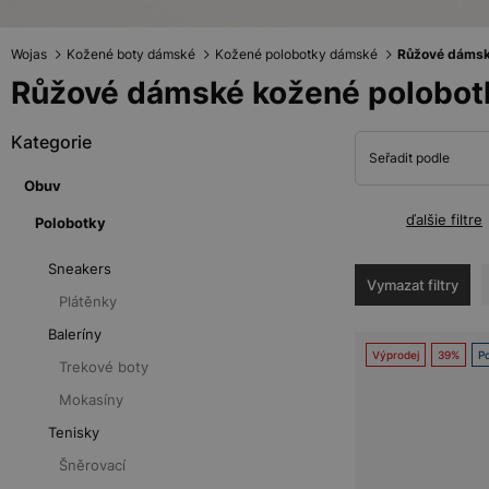
Wojas
Kožené boty dámské
Kožené polobotky dámské
Růžové dámsk
Růžové dámské kožené polobot
Kategorie
Seřadit podle
Obuv
ďalšie filtre
Polobotky
Sneakers
Vymazat filtry
Plátěnky
Baleríny
Výprodej
39%
Po
Trekové boty
Mokasíny
Tenisky
Šněrovací