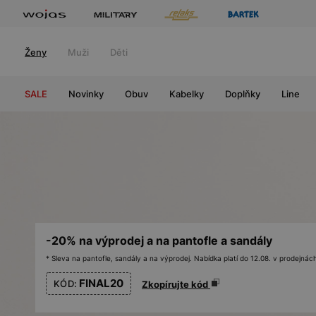
Ženy
Muži
Děti
SALE
Novinky
Obuv
Kabelky
Doplňky
Line
-20% na výprodej a na pantofle a sandály
* Sleva na pantofle, sandály a na výprodej. Nabídka platí do 12.08. v prodejn
FINAL20
KÓD:
Zkopírujte kód