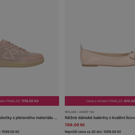
dem FINAL20:
1119.20 Kč
Cena s kódem FINAL20:
615.20
WOJAS / 44007-54
Růžové dámské polobotky z pleteného materiálu RELAKS
Něžné dámské baleríny z kvalitní líco
769.00 Kč
: 1599.00 Kč
Nejnižší cena za 30 dní: 1099.00 Kč