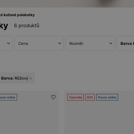
é kožené polobotky
ky
6 produktů
Cena
Rozměr
Barva
Barva:
Růžový
uze online
Výprodej
63%
Pouze online