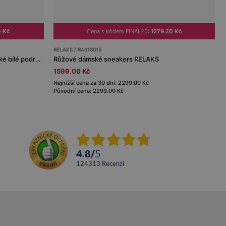
0 Kč
Cena s kódem FINAL20:
1279.20 Kč
RELAKS / R4618015
Růžové textilní tenisky RELAKS na lehké bílé podrážce
Růžové dámské sneakers RELAKS
1599.00 Kč
Nejnižší cena za 30 dní: 2299.00 Kč
Původní cena: 2299.00 Kč
4.8
/
5
124313
recenzí