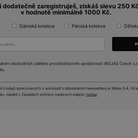
 dodatečně zaregistruješ, získáš slevu 250 K
v hodnotě minimálně 1000 Kč.
Dámská kolekce
Pánská kolekce
Dětsk
láním obchodních sdělení prostřednictvím společnosti WOJAS Czech s.r.o
lu.
h údajů spracúvaných v súvislosti s odosielaním newslettera je Wojas S.A. Více
práv, nájdeš v Zásadách ochrany osobných údajov:
rozbal