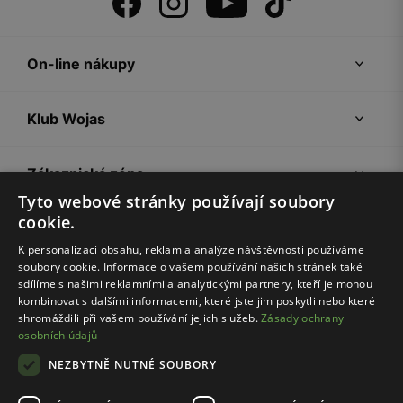
On-line nákupy
Klub Wojas
Zákaznická zóna
Tyto webové stránky používají soubory
cookie.
Společnost Wojas
K personalizaci obsahu, reklam a analýze návštěvnosti používáme
soubory cookie. Informace o vašem používání našich stránek také
Rady
sdílíme s našimi reklamními a analytickými partnery, kteří je mohou
kombinovat s dalšími informacemi, které jste jim poskytli nebo které
shromáždili při vašem používání jejich služeb.
Zásady ochrany
osobních údajů
NEZBYTNĚ NUTNÉ SOUBORY