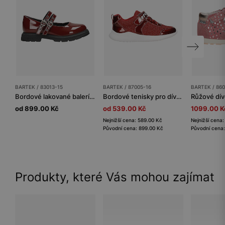
BARTEK / 83013-15
BARTEK / 87005-16
BARTEK / 86
Bordové lakované balerínky pro dívky BARTEK 83013-15
Bordové tenisky pro dívky s lakovanými prvky BARTEK 87005-16
od 899.00 Kč
od 539.00 Kč
1099.00 K
Nejnižší cena: 589.00 Kč
Nejnižší cena
Původní cena: 899.00 Kč
Původní cena
Produkty, které Vás mohou zajímat