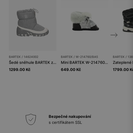
BARTEK / 14624002
BARTEK / W-214760/BA5
BARTEK / 13
Šedé sněhule BARTEK zateplené přírodní vlnou 14624002
Mini BARTEK W-214760/BA5, pro dívky, černostříbrné
1299.00 Kč
649.00 Kč
1799.00 K
Bezpečné nakupování
s certifikátem SSL