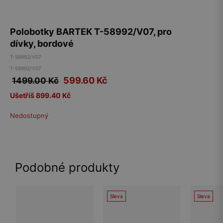
Polobotky BARTEK T-58992/V07, pro
dívky, bordové
T-58992/V07
T-58992/V07
599.60
Kč
1499.00 Kč
Ušetříš 899.40 Kč
Nedostupný
Podobné produkty
Sleva
Sleva