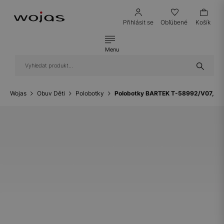
Přihlásit se
Obľúbené
Košík
Menu
Wojas
Obuv Děti
Polobotky
Polobotky BARTEK T-58992/V07, pro