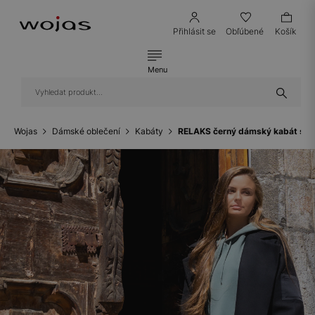
Přihlásit se
Obľúbené
Košík
Menu
Wojas
Dámské oblečení
Kabáty
RELAKS černý dámský kabát s or