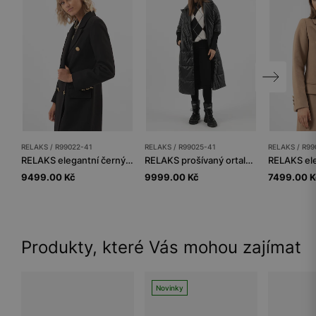
RELAKS / R99022-41
RELAKS / R99025-41
RELAKS / R99
RELAKS elegantní černý dámský kabát
RELAKS prošívaný ortalonový dámský kabát černý
9499.00 Kč
9999.00 Kč
7499.00 K
Produkty, které Vás mohou zajímat
Novinky