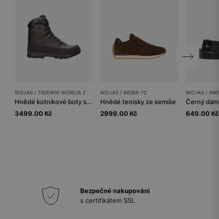
WOJAS / TRZEWIK WERSJA 2
WOJAS / 46368-72
WOJAS / 996
Hnědé kotníkové boty s membránou Sympatex, odolné proti propíchnutí podrážky a promokání.
Hnědé tenisky ze semiše
3499.00 Kč
2999.00 Kč
649.00 Kč
Bezpečné nakupování
s certifikátem SSL