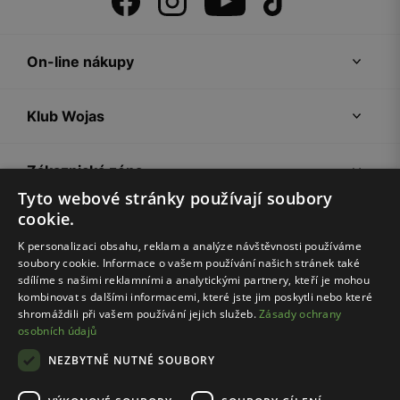
On-line nákupy
Klub Wojas
Zákaznická zóna
Tyto webové stránky používají soubory
cookie.
Společnost Wojas
K personalizaci obsahu, reklam a analýze návštěvnosti používáme
soubory cookie. Informace o vašem používání našich stránek také
Rady
sdílíme s našimi reklamními a analytickými partnery, kteří je mohou
kombinovat s dalšími informacemi, které jste jim poskytli nebo které
shromáždili při vašem používání jejich služeb.
Zásady ochrany
osobních údajů
NEZBYTNĚ NUTNÉ SOUBORY