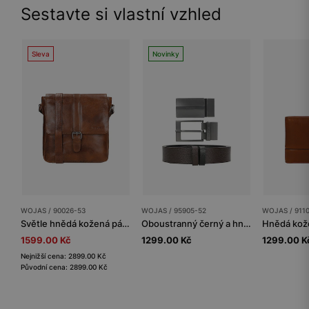
Sestavte si vlastní vzhled
Sleva
Novinky
WOJAS / 90026-53
WOJAS / 95905-52
WOJAS / 911
Světle hnědá kožená pánská taška přes rameno
Oboustranný černý a hnědý pánský pásek s vyměnitelnými přezkami
1599.00 Kč
1299.00 Kč
1299.00 K
Nejnižší cena: 2899.00 Kč
Původní cena: 2899.00 Kč