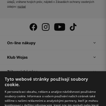
údajů, vrátane tvojich práv, nájdeš v Zásadách ochrany osobných
údajov:
rozbal
On-line nákupy
Klub Wojas
Zákaznická zóna
Tyto webové stránky používají soubory
cookie.
Společnost Wojas
K personalizaci obsahu, reklam a analýze návštěvnosti používáme
soubory cookie. Informace o vašem používání našich stránek také
Rady
sdílíme s našimi reklamními a analytickými partnery, kteří je mohou
kombinovat s dalšími informacemi, které jste jim poskytli nebo které