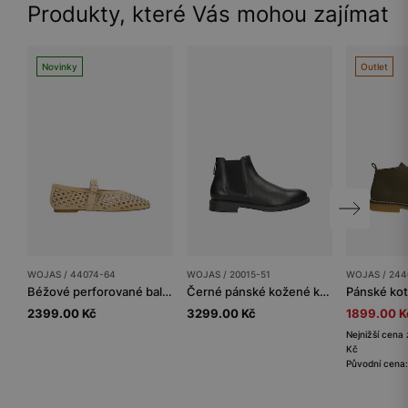
Produkty, které Vás mohou zajímat
Novinky
Outlet
WOJAS / 44074-64
WOJAS / 20015-51
WOJAS / 244
Béžové perforované baleríny se zlatými cvočky
Černé pánské kožené kotníkové boty Chelsea z hladké kůže
2399.00 Kč
3299.00 Kč
1899.00 K
Nejnižší cena 
Kč
Původní cena