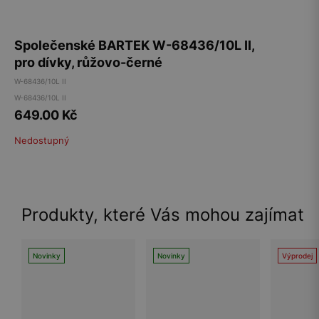
Společenské BARTEK W-68436/10L II,
pro dívky, růžovo-černé
W-68436/10L II
W-68436/10L II
649.00
Kč
Nedostupný
Produkty, které Vás mohou zajímat
Novinky
Novinky
Výprodej