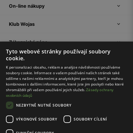
On-line nákupy
Klub Wojas
Zákaznická zóna
Tyto webové stránky používají soubory
cookie.
Společnost Wojas
K personalizaci obsahu, reklam a analýze návštěvnosti používáme
soubory cookie. Informace o vašem používání našich stránek také
Rady
sdílíme s našimi reklamními a analytickými partnery, kteří je mohou
kombinovat s dalšími informacemi, které jste jim poskytli nebo které
shromáždili při vašem používání jejich služeb.
Zásady ochrany
osobních údajů
NEZBYTNĚ NUTNÉ SOUBORY
VÝKONOVÉ SOUBORY
SOUBORY CÍLENÍ
Pravidla e-shopu
Zásady ochrany osobních údajů