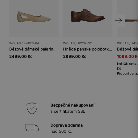
WOJAS / 44076-64
WOJAS / 10237-52
WOJAS / 741
Béžové dámské baleríny s výřezem
Hnědé pánské polobotky z lícové kůže s patinováním
2499.00 Kč
2899.00 Kč
1099.00 K
Nejnižší cena 
Kč
Původní cena:
Bezpečné nakupování
s certifikátem SSL
Doprava zdarma
nad 500 Kč