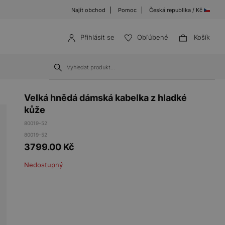
Najít obchod
Pomoc
Česká republika / Kč
Přihlásit se
Obľúbené
Košík
Velká hnědá dámská kabelka z hladké
kůže
80019-52
80019-52
3799.00
Kč
Nedostupný