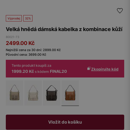
Výprodej
32%
Velká hnědá dámská kabelka z kombinace kůží
80021-73
2499.00
Kč
Nejnižší cena za 30 dní:
2899.00
Kč
Původní cena:
3699.00
Kč
Tento produkt koupíš za
Zkopírujte kód
1999.20 Kč
FINAL20
s kódem
Vložit do košíku