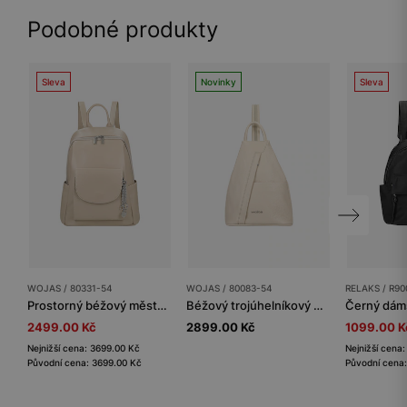
Podobné produkty
Sleva
Novinky
Sleva
WOJAS / 80331-54
WOJAS / 80083-54
RELAKS / R90
Prostorný béžový městský batoh z lícové kůže
Béžový trojúhelníkový městský batoh se zipem
2499.00 Kč
2899.00 Kč
1099.00 K
Nejnižší cena: 3699.00 Kč
Nejnižší cena
Původní cena: 3699.00 Kč
Původní cena: