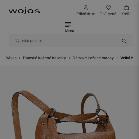
Přihlásit se
Obľúbené
Košík
Menu
Wojas
Dámské kožené kabelky
Dámské kožené batohy
Velká hně