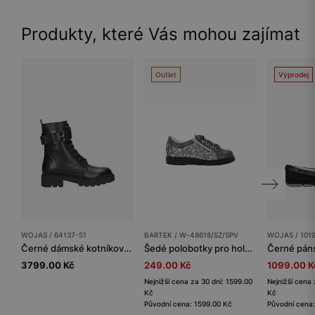
Produkty, které Vás mohou zajímat
Outlet
Výprodej
WOJAS / 64137-51
BARTEK / W-48618/SZ/SPV
WOJAS / 101
Černé dámské kotníkové boty z lícové kůže
Šedé polobotky pro holčičky s třpytivými částicemi BARTEK W-48618/SZ/SPV
3799.00 Kč
249.00 Kč
1099.00 K
Nejnižší cena za 30 dní: 1599.00
Nejnižší cena 
Kč
Kč
Původní cena: 1599.00 Kč
Původní cena