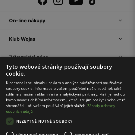
On-line nákupy
Klub Wojas
Zákaznická zóna
Tyto webové stránky používají soubory
cookie.
Společnost Wojas
K personalizaci obsahu, reklam a analýze návštěvnosti používáme
soubory cookie. Informace o vašem používání našich stránek také
Rady
sdílíme s našimi reklamními a analytickými partnery, kteří je mohou
kombinovat s dalšími informacemi, které jste jim poskytli nebo které
shromáždili při vašem používání jejich služeb.
Zásady ochrany
osobních údajů
NEZBYTNĚ NUTNÉ SOUBORY