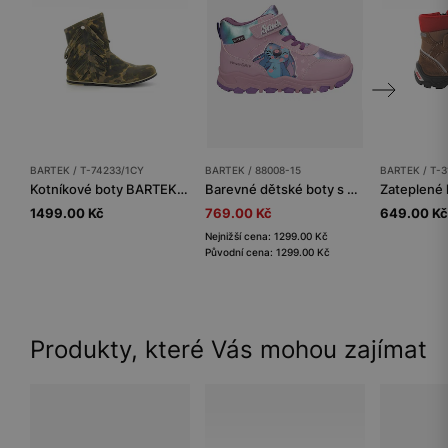
BARTEK / T-74233/1CY
BARTEK / 88008-15
BARTEK / T-
Kotníkové boty BARTEK T-74233/1CY, pro holčičky, maskáč
Barevné dětské boty s postavičkou Disney Stitch BARTEK 88008-15
1499.00 Kč
769.00 Kč
649.00 Kč
Nejnižší cena: 1299.00 Kč
Původní cena: 1299.00 Kč
Produkty, které Vás mohou zajímat