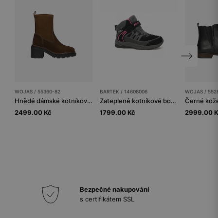
WOJAS / 55360-82
BARTEK / 14608006
WOJAS / 552
Hnědé dámské kotníkové boty ponožkového typu na širokém podpatku
Zateplené kotníkové boty BARTEK 14608006, pro dívky, černé
2499.00 Kč
1799.00 Kč
2999.00 
Bezpečné nakupování
s certifikátem SSL