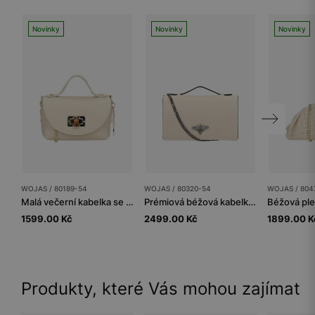
Novinky
Novinky
Novinky
WOJAS / 80189-54
WOJAS / 80320-54
WOJAS / 804
Malá večerní kabelka se zlatým řetízkem
Prémiová béžová kabelka přes rameno crossbody z hladké kůže
1599.00 Kč
2499.00 Kč
1899.00 K
Produkty, které Vás mohou zajímat