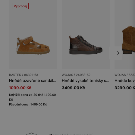
Výprodej
BARTEK / 86321-63
WOJAS / 24083-52
WOJAS / 553
Hnědé uzavřené sandály s liškou BARTEK 86321-63
Hnědé vysoké tenisky s izolační vrstvou
1099.00 Kč
3499.00 Kč
3299.00 
Nejnižší cena za 30 dní: 1499.00
Kč
Původní cena: 1499.00 Kč