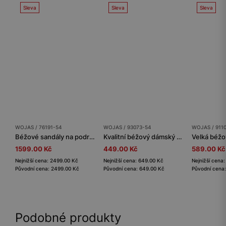
Sleva
Sleva
Sleva
WOJAS / 76191-54
WOJAS / 93073-54
WOJAS / 911
Béžové sandály na podrážce s hlubokým dezénem
Kvalitní béžový dámský pásek z přírodní hladké kůže
1599.00 Kč
449.00 Kč
589.00 Kč
Nejnižší cena: 2499.00 Kč
Nejnižší cena: 649.00 Kč
Nejnižší cena
Původní cena: 2499.00 Kč
Původní cena: 649.00 Kč
Původní cena:
Podobné produkty