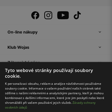
On-line nákupy
Klub Wojas
Zákaznická zóna
Tyto webové stránky používají soubory
cookie.
Společnost Wojas
K personalizaci obsahu, reklam a analýze návštěvnosti používáme
soubory cookie. Informace o vašem používání našich stránek také
Rady
sdílíme s našimi reklamními a analytickými partnery, kteří je mohou
kombinovat s dalšími informacemi, které jste jim poskytli nebo které
shromáždili při vašem používání jejich služeb.
Zásady ochrany
osobních údajů